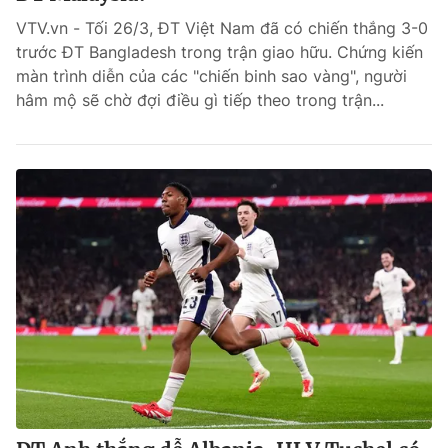
VTV.vn - Tối 26/3, ĐT Việt Nam đã có chiến thắng 3-0
Bóng đá
trước ĐT Bangladesh trong trận giao hữu. Chứng kiến
màn trình diễn của các "chiến binh sao vàng", người
hâm mộ sẽ chờ đợi điều gì tiếp theo trong trận...
Thể thao Điện tử
Các môn khác
VIDEO
Bên lề