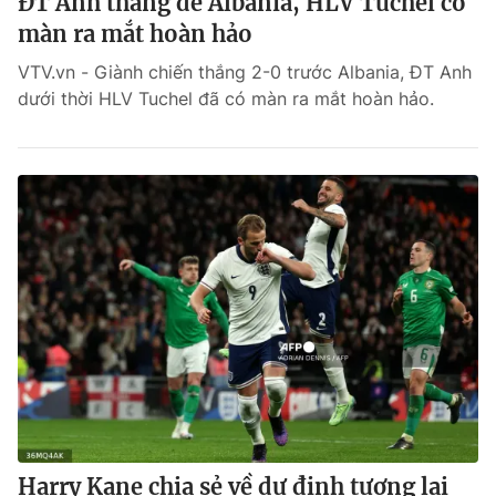
ĐT Anh thắng dễ Albania, HLV Tuchel có
màn ra mắt hoàn hảo
VTV.vn - Giành chiến thắng 2-0 trước Albania, ĐT Anh
dưới thời HLV Tuchel đã có màn ra mắt hoàn hảo.
Harry Kane chia sẻ về dự định tương lai