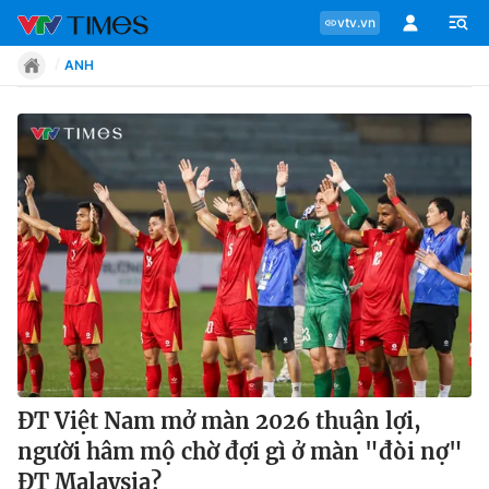
vtv.vn
ANH
Chuyên mục
Tin tức
Move
Phong cách
Chân dung
ĐT Việt Nam mở màn 2026 thuận lợi,
người hâm mộ chờ đợi gì ở màn "đòi nợ"
Sự kiện
ĐT Malaysia?