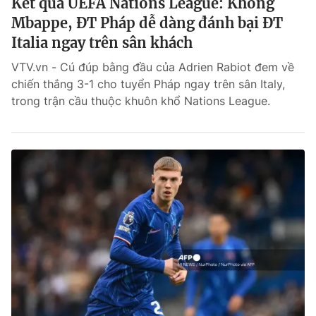
Kết quả UEFA Nations League: Không
Mbappe, ĐT Pháp dễ dàng đánh bại ĐT
Italia ngay trên sân khách
VTV.vn - Cú đúp bằng đầu của Adrien Rabiot đem về
chiến thắng 3-1 cho tuyển Pháp ngay trên sân Italy,
trong trận cầu thuộc khuôn khổ Nations League.