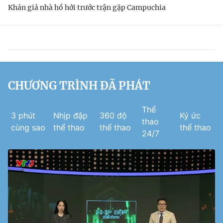
Khán giả nhà hồ hởi trước trận gặp Campuchia
CHƯƠNG TRÌNH ĐÃ PHÁT
Thể
3 phút
Nhịp đập
360 độ
Ký ức
thao
cùng sao
thể thao
thể thao
thể thao
24/7