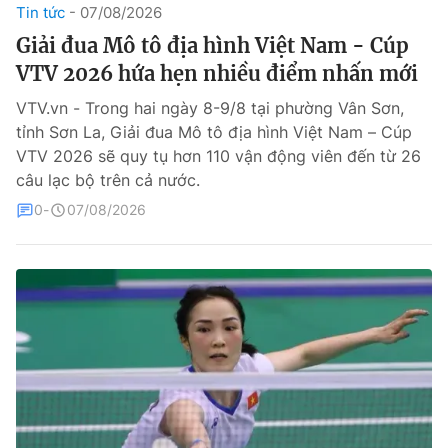
Tin tức
07/08/2026
Theo dõi báo trên
Giải đua Mô tô địa hình Việt Nam - Cúp
VTV 2026 hứa hẹn nhiều điểm nhấn mới
Cơ quan chủ quản:
Đài Truyền hình Việt Nam
VTV.vn - Trong hai ngày 8-9/8 tại phường Vân Sơn,
Cơ quan báo chí:
Thời báo VTV
tỉnh Sơn La, Giải đua Mô tô địa hình Việt Nam – Cúp
VTV 2026 sẽ quy tụ hơn 110 vận động viên đến từ 26
Giấy phép hoạt động báo in và báo điện tử số 483/GP-BTTTT
cấp ngày 29/12/2023
câu lạc bộ trên cả nước.
Tổng Biên tập:
Vũ Thanh Thủy
0
07/08/2026
Phó Tổng Biên tập:
Nguyễn Thị Mỹ Hạnh, Phạm Quốc Thắng,
Nguyễn Trọng Ninh
Tổng đài VTV:
024.38 355 931 - 024.38 355 932
Ðiện thoại Thời báo VTV:
024.66 897 897
Liên hệ quảng cáo:
0966 196 377
Email:
toasoan@vtv.vn