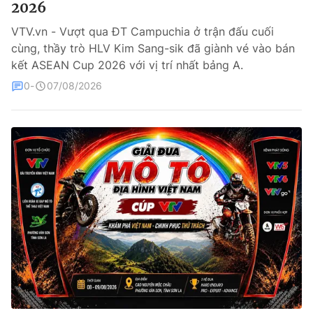
2026
Bóng đá
VTV.vn - Vượt qua ĐT Campuchia ở trận đấu cuối
cùng, thầy trò HLV Kim Sang-sik đã giành vé vào bán
kết ASEAN Cup 2026 với vị trí nhất bảng A.
Thể thao Điện tử
0
07/08/2026
Các môn khác
VIDEO
Bên lề
THỜI BÁO VTV