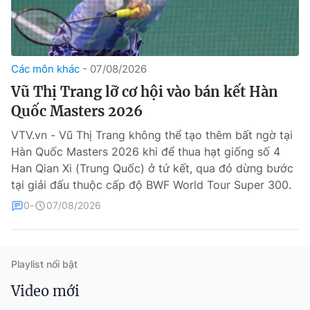
Các môn khác
07/08/2026
Vũ Thị Trang lỡ cơ hội vào bán kết Hàn
Quốc Masters 2026
VTV.vn - Vũ Thị Trang không thể tạo thêm bất ngờ tại
® Cấm sao chép dưới mọi hình thức nếu không có sự chấp
Hàn Quốc Masters 2026 khi để thua hạt giống số 4
thuận bằng văn bản. Ghi rõ nguồn VTV.vn khi phát hành lại
thông tin từ website này.
Han Qian Xi (Trung Quốc) ở tứ kết, qua đó dừng bước
tại giải đấu thuộc cấp độ BWF World Tour Super 300.
0
07/08/2026
Playlist nổi bật
Video mới