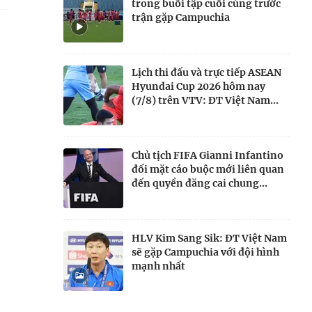
trong buổi tập cuối cùng trước
trận gặp Campuchia
Lịch thi đấu và trực tiếp ASEAN
Hyundai Cup 2026 hôm nay
(7/8) trên VTV: ĐT Việt Nam...
Chủ tịch FIFA Gianni Infantino
đối mặt cáo buộc mới liên quan
đến quyền đăng cai chung...
HLV Kim Sang Sik: ĐT Việt Nam
sẽ gặp Campuchia với đội hình
mạnh nhất