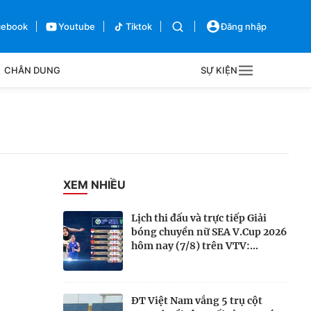
cebook
Youtube
Tiktok
Đăng nhập
CHÂN DUNG
SỰ KIỆN
g
Sự kiện
Bên lề
XEM NHIỀU
Lịch thi đấu và trực tiếp Giải
bóng chuyền nữ SEA V.Cup 2026
hôm nay (7/8) trên VTV:...
ĐT Việt Nam vắng 5 trụ cột