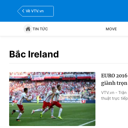
Về VTV.vn
TIN TỨC
MOVE
Tin tức
Move
Bắc Ireland
Bóng đá
Thể thao Điện tử
EURO 2016 
giành trọn
VTV.vn - Trận
thuật trực ti