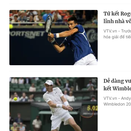
Tứ kết Rog
lĩnh nhà vô
VTV.vn - Trước
hóa giải để ti
Dễ dàng vư
kết Wimbl
VTV.vn - Andy
Wimbledon 20