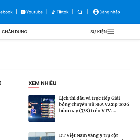
cebook
Youtube
Tiktok
Đăng nhập
CHÂN DUNG
SỰ KIỆN
g
Sự kiện
Bên lề
ứ
XEM NHIỀU
Lịch thi đấu và trực tiếp Giải
bóng chuyền nữ SEA V.Cup 2026
hôm nay (7/8) trên VTV:...
ĐT Việt Nam vắng 5 trụ cột