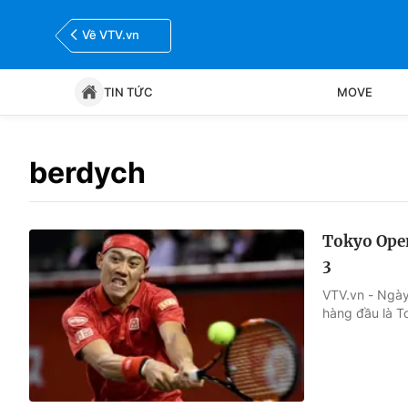
Về VTV.vn
TIN TỨC
MOVE
Tin tức
Move
berdych
Bóng đá
Thể thao Điện tử
Tokyo Open
3
VTV.vn - Ngày
hàng đầu là T