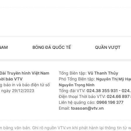
 NAM
BÓNG ĐÁ QUỐC TẾ
QUẦN VƯỢT
Đài Truyền hình Việt Nam
Tổng Biên tập:
Vũ Thanh Thủy
hời báo VTV
Phó Tổng Biên tập:
Nguyễn Thị Mỹ Hạ
 báo in và báo điện tử số
Nguyễn Trọng Ninh
 ngày 29/12/2023
Tổng đài VTV:
024.38 355 931 - 024
Ðiện thoại Thời báo VTV:
024.66 897
Liên hệ quảng cáo:
0966 196 377
Email:
toasoan@vtv.vn
bằng văn bản. Ghi rõ nguồn VTV.vn khi phát hành lại thông tin từ w