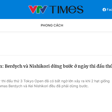
Fa
PHONG CÁCH
Phong cách
Chân dun
Các môn khác
Video
: Berdych và Nishikori dừng bước ở ngày thi đấu th
 thi đấu thứ 3 Tokyo Open đã có bất ngờ lớn xảy ra khi 2 hạt giống
omas Berdych và Kei Nishikori đều đã phải dừng bước.