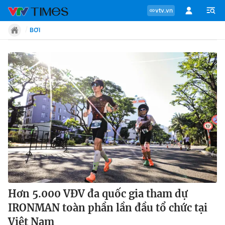
vtv.vn
BƠI
Chuyên mục
Tin tức
Move
Phong cách
Chân dung
Hơn 5.000 VĐV đa quốc gia tham dự
IRONMAN toàn phần lần đầu tổ chức tại
Sự kiện
Việt Nam