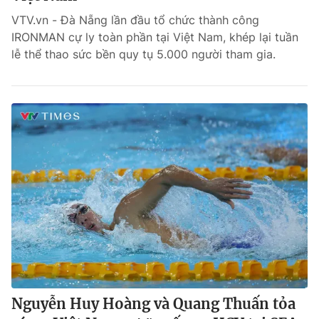
VTV.vn - Đà Nẵng lần đầu tổ chức thành công
Bóng đá
IRONMAN cự ly toàn phần tại Việt Nam, khép lại tuần
lễ thể thao sức bền quy tụ 5.000 người tham gia.
Thể thao Điện tử
Các môn khác
VIDEO
Bên lề
Nguyễn Huy Hoàng và Quang Thuấn tỏa