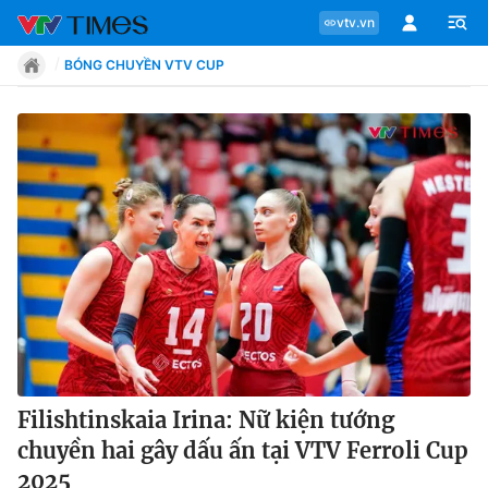
vtv.vn
BÓNG CHUYỀN VTV CUP
Chuyên mục
Tin tức
Move
Phong cách
Chân dung
Filishtinskaia Irina: Nữ kiện tướng
chuyền hai gây dấu ấn tại VTV Ferroli Cup
Sự kiện
2025