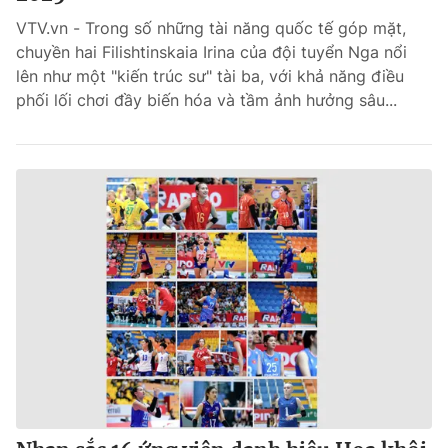
VTV.vn - Trong số những tài năng quốc tế góp mặt,
Bóng đá
chuyền hai Filishtinskaia Irina của đội tuyển Nga nổi
lên như một "kiến trúc sư" tài ba, với khả năng điều
phối lối chơi đầy biến hóa và tầm ảnh hưởng sâu...
Thể thao Điện tử
Các môn khác
VIDEO
Bên lề
THỜI BÁO VTV