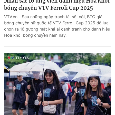
Nhan sắc 16 ứng viên danh hiệu Hoa khôi
bóng chuyền VTV Ferroli Cup 2025
Theo dõi báo trên
VTV.vn - Sau những ngày tranh tài sôi nổi, BTC giải
bóng chuyền nữ quốc tế VTV Ferroli Cup 2025 đã lựa
Cơ quan chủ quản:
Đài Truyền hình Việt Nam
chọn ra 16 gương mặt khả ái cạnh tranh cho danh hiệu
Cơ quan báo chí:
Thời báo VTV
Hoa khôi bóng chuyền năm nay.
Giấy phép hoạt động báo in và báo điện tử số 483/GP-BTTTT
cấp ngày 29/12/2023
Tổng Biên tập:
Vũ Thanh Thủy
Phó Tổng Biên tập:
Nguyễn Thị Mỹ Hạnh, Phạm Quốc Thắng,
Nguyễn Trọng Ninh
Tổng đài VTV:
024.38 355 931 - 024.38 355 932
Ðiện thoại Thời báo VTV:
024.66 897 897
Liên hệ quảng cáo:
0966 196 377
Email:
toasoan@vtv.vn