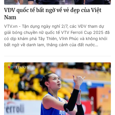
VĐV quốc tế bất ngờ về vẻ đẹp của Việt
Nam
VTV.vn - Tận dụng ngày nghỉ 2/7, các VĐV tham dự
giải bóng chuyền nữ quốc tế VTV Ferroli Cup 2025 đã
có dịp khám phá Tây Thiên, Vĩnh Phúc và không khỏi
bất ngờ về danh lam, thắng cảnh của đất nước...
® Cấm sao chép dưới mọi hình thức nếu không có sự chấp
thuận bằng văn bản. Ghi rõ nguồn VTV.vn khi phát hành lại
thông tin từ website này.