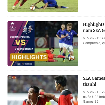
Highlights
nam SEA G
VTV.vn - Dù r
Campuchia, qu
SEA Games 
thành!
VTV.vn - Dù đ
trước U22 Ind
Games 32.