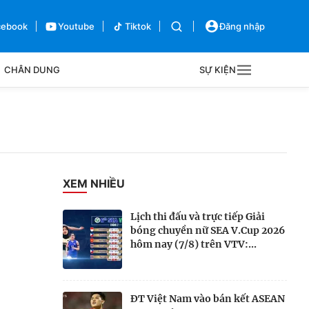
cebook
Youtube
Tiktok
Đăng nhập
CHÂN DUNG
SỰ KIỆN
g
Sự kiện
Bên lề
XEM NHIỀU
Lịch thi đấu và trực tiếp Giải
bóng chuyền nữ SEA V.Cup 2026
hôm nay (7/8) trên VTV:...
ĐT Việt Nam vào bán kết ASEAN