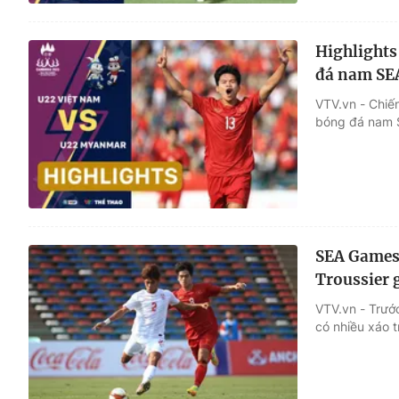
Highlights
đá nam SE
VTV.vn - Chiế
bóng đá nam 
SEA Games 
Troussier
VTV.vn - Trước
có nhiều xáo 