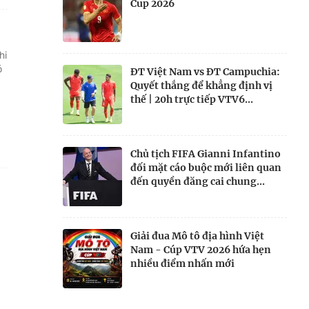
Cup 2026
hi
ó
ĐT Việt Nam vs ĐT Campuchia:
Quyết thắng để khẳng định vị
thế | 20h trực tiếp VTV6...
Chủ tịch FIFA Gianni Infantino
đối mặt cáo buộc mới liên quan
đến quyền đăng cai chung...
Giải đua Mô tô địa hình Việt
Nam - Cúp VTV 2026 hứa hẹn
nhiều điểm nhấn mới