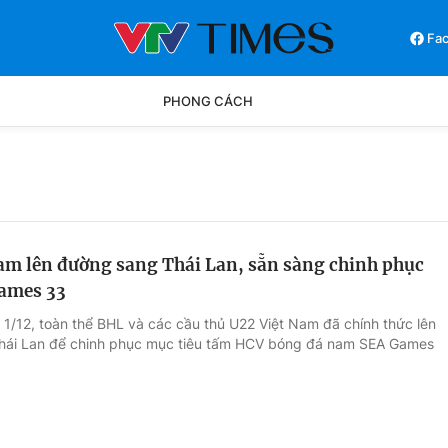
Fa
PHONG CÁCH
Phong cách
Chân dun
Các môn khác
Video
am lên đường sang Thái Lan, sẵn sàng chinh phục
ames 33
 1/12, toàn thể BHL và các cầu thủ U22 Việt Nam đã chính thức lên
hái Lan để chinh phục mục tiêu tấm HCV bóng đá nam SEA Games