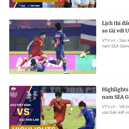
Lịch thi đ
so tài với 
VTV.vn - Sau k
nam SEA Game
Highlights
nam SEA G
VTV.vn - Với k
vào bán kết vớ