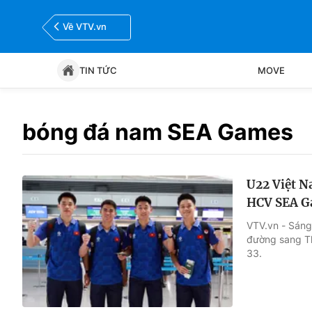
Về VTV.vn
TIN TỨC
MOVE
Tin tức
Move
bóng đá nam SEA Games
Bóng đá
Thể thao Điện tử
U22 Việt N
HCV SEA G
VTV.vn - Sáng
đường sang T
33.