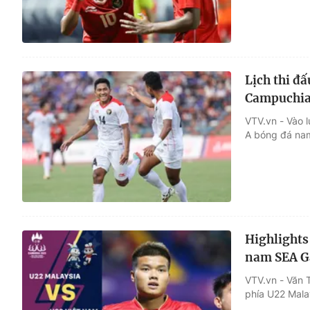
Lịch thi đ
Campuchia 
VTV.vn - Vào l
A bóng đá nam
Highlights
nam SEA G
VTV.vn - Văn 
phía U22 Malay