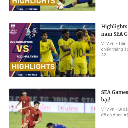
Highlights
nam SEA G
VTV.vn - Tiền
chiến thắng á
32.
SEA Games 
bại!
VTV.vn - Bị d
để có được trậ