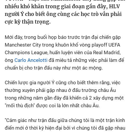
nhiều khó khăn trong giai đoạn gần đây, HLV
Bóng đá
người Ý cho biết ông cùng các học trò vẫn phải
cực kỳ thận trọng.
Thể thao Điện tử
Mới đây, trong buổi họp báo trước trận đại chiến gặp
Manchester City trong khuôn khổ vòng playoff UEFA
Các môn khác
Champions League, huấn luyện viên của Real Madrid,
ông
Carlo Ancelotti
đã miêu tả những việc phải làm để
VIDEO
chuẩn bị cho trận đấu này như một ác mộng.
Bên lề
Chiến lược gia người Ý cũng cho biết thêm rằng, việc
thường xuyên phải gặp nhau ở đấu trường châu Âu
trong những năm gần đây đã khiến cả 2 xây dựng một
"mối thù địch" được coi là lớn nhất châu Âu.
"Cảm giác như trận đấu giữa chúng tôi là một trận kinh
điển mới ở thời kỳ hiện đại bởi vì chúng tôi đã gặp nhau