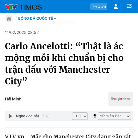
vtv.vn
BÓNG ĐÁ QUỐC TẾ
Tin tức
11/02/2025 08:52
Move
Carlo Ancelotti: “Thật là ác
Phong cách
Chuyên mục
Chân dung
mộng mỗi khi chuẩn bị cho
Sự kiện
Tin tức
trận đấu với Manchester
Bóng đá
Thể thao điện tử
City”
Move
Các môn khác
Video
Phong cách
Hải Minh
Bên lề
Chân dung
Nghe đọc bài
2:28
Sự kiện
VTV.vn - Mặc cho Manchester City đang gặp rất