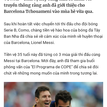
truyền thông rằng anh đã giới thiệu cho
Bóng đá
Barcelona Tchouameni vào mùa hè vừa qua.
Sau khi hoàn tất việc chuyển tới thi đấu cho đội bóng
Thể thao Điện tử
Serie B, Como, chàng tiền vệ hào hoa của bóng đá Tây
Ban Nha đã chia sẻ về cảm xúc của mình về huyền thoại
Các môn khác
của Barcelona, Lionel Messi.
VIDEO
Tiền vệ 35 tuổi này đã từng có 3 mùa giải thi đấu cùng
Messi tại Barcelona. Mới đây, anh đã tham gia buổi
Bên lề
phỏng vấn của "El Programa de COPE" để chia sẻ đôi
chút về những mong muốn của mình trong tương lai.