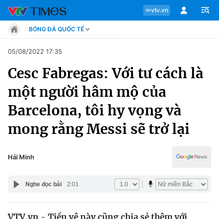
vtv.vn
BÓNG ĐÁ QUỐC TẾ
Tin tức
05/08/2022 17:35
Move
Cesc Fabregas: Với tư cách là
Phong cách
Chuyên mục
Chân dung
một người hâm mộ của
Sự kiện
Tin tức
Barcelona, tôi hy vọng và
Bóng đá
Thể thao điện tử
mong rằng Messi sẽ trở lại
Move
Các môn khác
Video
Phong cách
Hải Minh
Bên lề
Chân dung
Nghe đọc bài
2:01
Sự kiện
VTV.vn - Tiền vệ này cũng chia sẻ thêm với