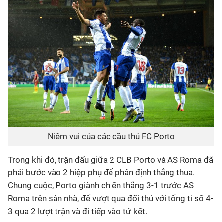
Niềm vui của các cầu thủ FC Porto
Trong khi đó, trận đấu giữa 2 CLB Porto và AS Roma đã
phải bước vào 2 hiệp phụ để phân định thắng thua.
Chung cuộc, Porto giành chiến thắng 3-1 trước AS
Roma trên sân nhà, để vượt qua đối thủ với tổng tỉ số 4-
3 qua 2 lượt trận và đi tiếp vào tứ kết.