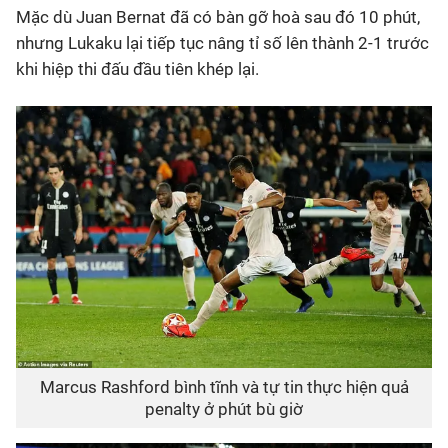
Mặc dù Juan Bernat đã có bàn gỡ hoà sau đó 10 phút,
nhưng Lukaku lại tiếp tục nâng tỉ số lên thành 2-1 trước
khi hiệp thi đấu đầu tiên khép lại.
Marcus Rashford bình tĩnh và tự tin thực hiện quả
penalty ở phút bù giờ