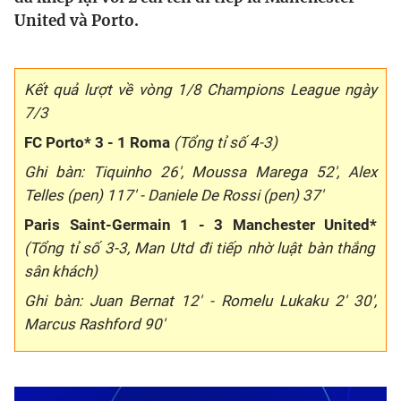
United và Porto.
Bóng đá
Kết quả lượt về vòng 1/8 Champions League ngày
Thể thao Điện tử
7/3
Các môn khác
FC Porto* 3 - 1 Roma
(Tổng tỉ số 4-3)
Ghi bàn: Tiquinho 26', Moussa Marega 52', Alex
VIDEO
Telles (pen) 117' - Daniele De Rossi (pen) 37'
Paris Saint-Germain 1 - 3 Manchester United*
Bên lề
(Tổng tỉ số 3-3, Man Utd đi tiếp nhờ luật bàn thắng
sân khách)
Ghi bàn: Juan Bernat 12' - Romelu Lukaku 2' 30',
Marcus Rashford 90'