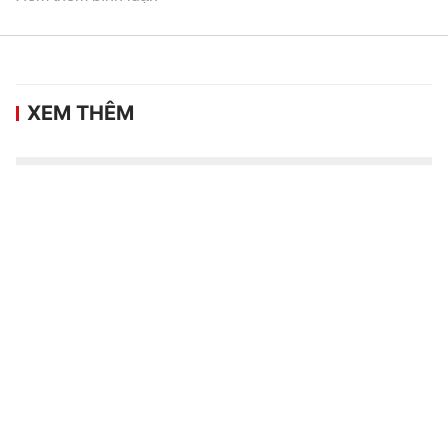
XEM THÊM
Giải đua Mô tô địa hình Việt Nam - Cúp