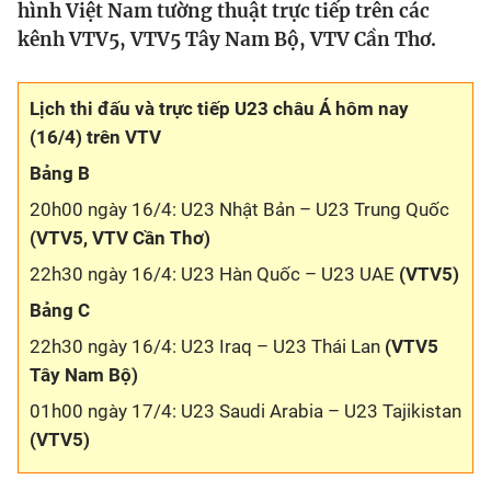
hình Việt Nam tường thuật trực tiếp trên các
kênh VTV5, VTV5 Tây Nam Bộ, VTV Cần Thơ.
Bóng đá
Lịch thi đấu và trực tiếp U23 châu Á hôm nay
Thể thao Điện tử
(16/4) trên VTV
Bảng B
Các môn khác
20h00 ngày 16/4: U23 Nhật Bản – U23 Trung Quốc
VIDEO
(VTV5, VTV Cần Thơ)
22h30 ngày 16/4: U23 Hàn Quốc – U23 UAE
(VTV5)
Bên lề
Bảng C
22h30 ngày 16/4: U23 Iraq – U23 Thái Lan
(VTV5
Tây Nam Bộ)
01h00 ngày 17/4: U23 Saudi Arabia – U23 Tajikistan
(VTV5)