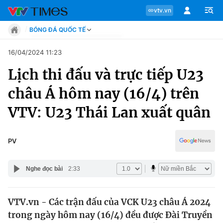
vtv.vn
BÓNG ĐÁ QUỐC TẾ
Tin tức
16/04/2024 11:23
Move
Lịch thi đấu và trực tiếp U23
Phong cách
Chuyên mục
Chân dung
châu Á hôm nay (16/4) trên
Sự kiện
Tin tức
VTV: U23 Thái Lan xuất quân
Bóng đá
Thể thao điện tử
Move
Các môn khác
PV
Video
Phong cách
Bên lề
Nghe đọc bài
2:33
Chân dung
VTV.vn - Các trận đấu của VCK U23 châu Á 2024
trong ngày hôm nay (16/4) đều được Đài Truyền
Sự kiện