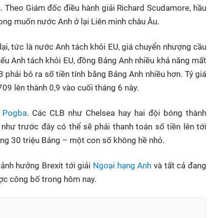
h. Theo Giám đốc điều hành giải Richard Scudamore, hầu
ong muốn nước Anh ở lại Liên minh châu Âu.
lại, tức là nước Anh tách khỏi EU, giá chuyển nhượng cầu
 nếu Anh tách khỏi EU, đồng Bảng Anh nhiều khả năng mất
 phải bỏ ra số tiền tính bằng Bảng Anh nhiều hơn. Tỷ giá
09 lên thành 0,9 vào cuối tháng 6 này.
a
Pogba
. Các CLB như Chelsea hay hai đội bóng thành
 như trước đây có thể sẽ phải thanh toán số tiền lên tới
ảng 30 triệu Bảng – một con số không hề nhỏ.
 ảnh hưởng Brexit tới giải
Ngoại hạng Anh
và tất cả đang
ược công bố trong hôm nay.