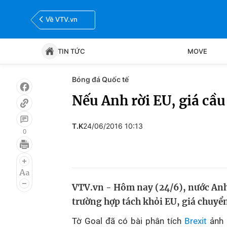
Về VTV.vn
TIN TỨC
MOVE
Bóng đá Quốc tế
Tin tức
Move
Nếu Anh rời EU, giá cầu
Bóng đá
Thể thao Điện tử
T.K
24/06/2016 10:13
0
VTV.vn - Hôm nay (24/6), nước Anh 
trường hợp tách khỏi EU, giá chuyển
Tờ Goal đã có bài phân tích
Brexit
ảnh 