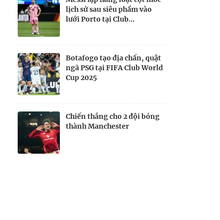
lịch sử sau siêu phẩm vào
lưới Porto tại Club...
Botafogo tạo địa chấn, quật
ngã PSG tại FIFA Club World
Cup 2025
Chiến thắng cho 2 đội bóng
thành Manchester