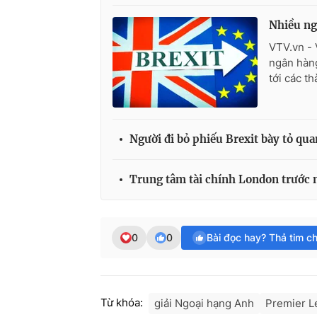
Nhiều ng
VTV.vn - 
ngân hàng
tới các t
Người đi bỏ phiếu Brexit bày tỏ qu
Trung tâm tài chính London trước n
0
0
Bài đọc hay? Thả tim c
Từ khóa:
giải Ngoại hạng Anh
Premier L