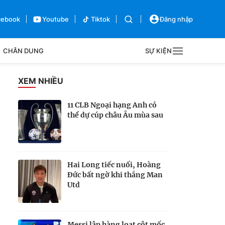
cebook
Youtube
Tiktok
Đăng nhập
CHÂN DUNG
SỰ KIỆN
g
XEM NHIỀU
Sự kiện
11 CLB Ngoại hạng Anh có
thể dự cúp châu Âu mùa sau
Bên lề
Hai Long tiếc nuối, Hoàng
Đức bất ngờ khi thắng Man
Utd
Messi lập hàng loạt cột mốc