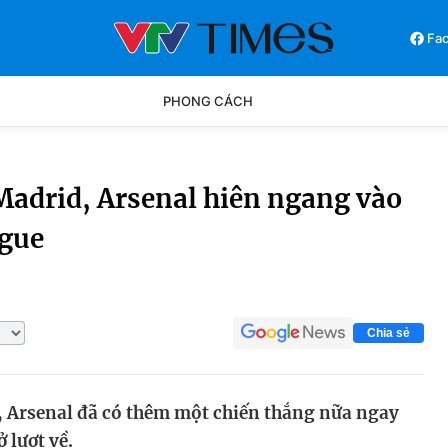
Fa
PHONG CÁCH
Phong cách
Chân dun
 Madrid, Arsenal hiên ngang vào
ague
Các môn khác
Video
Chia sẻ
i, Arsenal đã có thêm một chiến thắng nữa ngay
 lượt về.