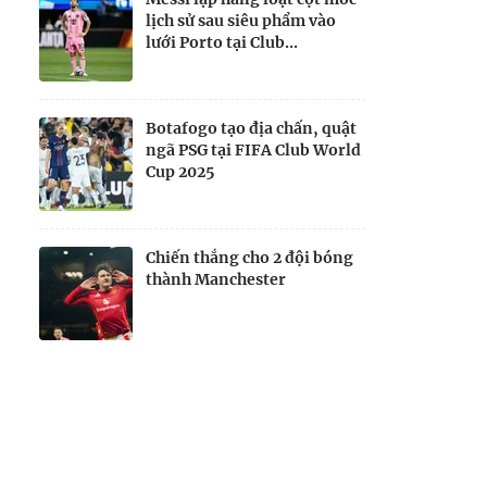
lịch sử sau siêu phẩm vào
lưới Porto tại Club...
Botafogo tạo địa chấn, quật
ngã PSG tại FIFA Club World
Cup 2025
Chiến thắng cho 2 đội bóng
thành Manchester