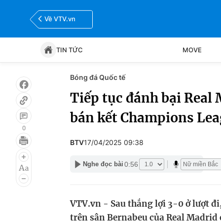
Về VTV.vn
TIN TỨC
MOVE
Bóng đá Quốc tế
Tin tức
Move
Tiếp tục đánh bại Real
bán kết Champions Le
Bóng đá
Thể thao Điện tử
0
BTV
17/04/2025 09:38
0:56
Nghe đọc bài
VTV.vn - Sau thắng lợi 3-0 ở lượt đ
trên sân Bernabeu của Real Madrid ở