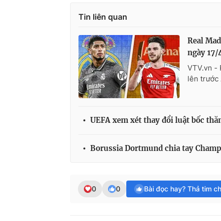
Tin liên quan
Real Mad
ngày 17/
VTV.vn - 
lên trước
UEFA xem xét thay đổi luật bốc t
Borussia Dortmund chia tay Champi
0
0
Bài đọc hay? Thả tim c