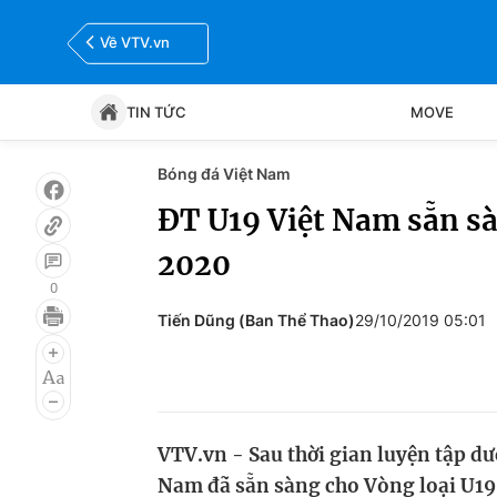
Về VTV.vn
TIN TỨC
MOVE
Bóng đá Việt Nam
Tin tức
Move
ĐT U19 Việt Nam sẵn sà
2020
Bóng đá
Thể thao Điện tử
0
Tiến Dũng (Ban Thể Thao)
29/10/2019 05:01
VTV.vn - Sau thời gian luyện tập dư
Nam đã sẵn sàng cho Vòng loại U19