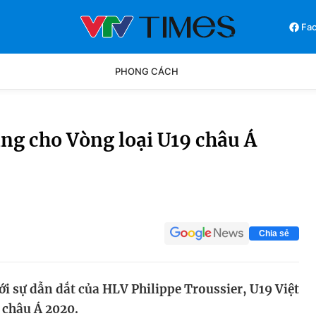
Fa
PHONG CÁCH
Phong cách
Chân dun
ng cho Vòng loại U19 châu Á
Các môn khác
Video
Chia sẻ
ới sự dẫn dắt của HLV Philippe Troussier, U19 Việt
 châu Á 2020.