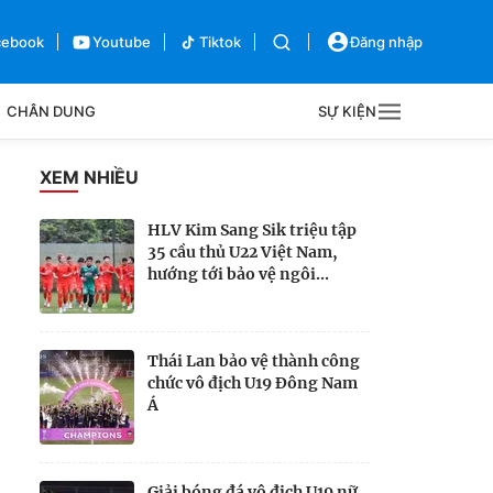
cebook
Youtube
Tiktok
Đăng nhập
CHÂN DUNG
SỰ KIỆN
g
XEM NHIỀU
Sự kiện
HLV Kim Sang Sik triệu tập
35 cầu thủ U22 Việt Nam,
Bên lề
hướng tới bảo vệ ngôi...
Thái Lan bảo vệ thành công
chức vô địch U19 Đông Nam
Á
Giải bóng đá vô địch U19 nữ