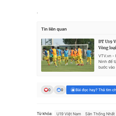
.
Tin liên quan
ĐT U19 V
Vòng loạ
VTV.vn - 
Ninh để t
bước vào 
0
0
Bài đọc hay? Thả tim c
Từ khóa:
U19 Việt Nam
Sân Thống Nhất