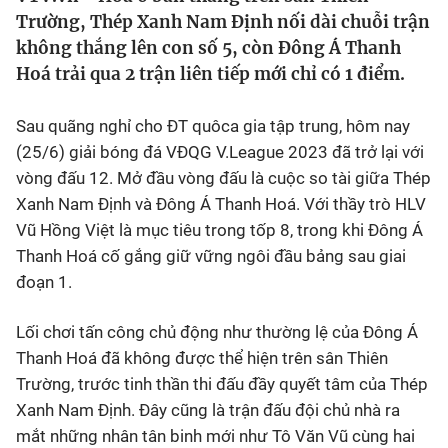
Trường, Thép Xanh Nam Định nối dài chuỗi trận
Bóng đá
không thắng lên con số 5, còn Đông Á Thanh
Hoá trải qua 2 trận liên tiếp mới chỉ có 1 điểm.
Thể thao Điện tử
Sau quãng nghỉ cho ĐT quôca gia tập trung, hôm nay
(25/6) giải bóng đá VĐQG V.League 2023 đã trở lại với
Các môn khác
vòng đấu 12. Mở đầu vòng đấu là cuộc so tài giữa Thép
Xanh Nam Định và Đông Á Thanh Hoá. Với thầy trò HLV
VIDEO
Vũ Hồng Việt là mục tiêu trong tốp 8, trong khi Đông Á
Thanh Hoá cố gắng giữ vững ngôi đầu bảng sau giai
Bên lề
đoạn 1.
Lối chơi tấn công chủ động như thường lệ của Đông Á
Thanh Hoá đã không được thể hiện trên sân Thiên
Trường, trước tinh thần thi đấu đầy quyết tâm của Thép
Xanh Nam Định. Đây cũng là trận đấu đội chủ nhà ra
mắt những nhân tân binh mới như Tô Văn Vũ cùng hai