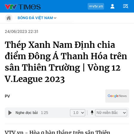
vtv.vn
BÓNG ĐÁ VIỆT NAM
Tin tức
24/06/2023 22:31
Move
Thép Xanh Nam Định chia
Phong cách
Chuyên mục
Chân dung
điểm Đông Á Thanh Hóa trên
Sự kiện
Tin tức
sân Thiên Trường | Vòng 12
Bóng đá
Thể thao điện tử
V.League 2023
Move
Các môn khác
Video
Phong cách
PV
Bên lề
Chân dung
Nghe đọc bài
1:25
Sự kiện
VTV.vn - Hòa 0 bàn thắng trên sân Thiên