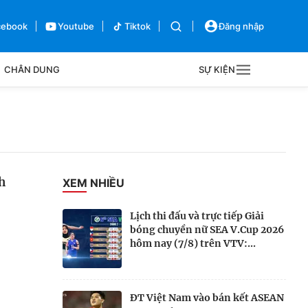
cebook
Youtube
Tiktok
Đăng nhập
CHÂN DUNG
SỰ KIỆN
g
Sự kiện
Bên lề
h
XEM NHIỀU
Lịch thi đấu và trực tiếp Giải
bóng chuyền nữ SEA V.Cup 2026
hôm nay (7/8) trên VTV:...
ĐT Việt Nam vào bán kết ASEAN