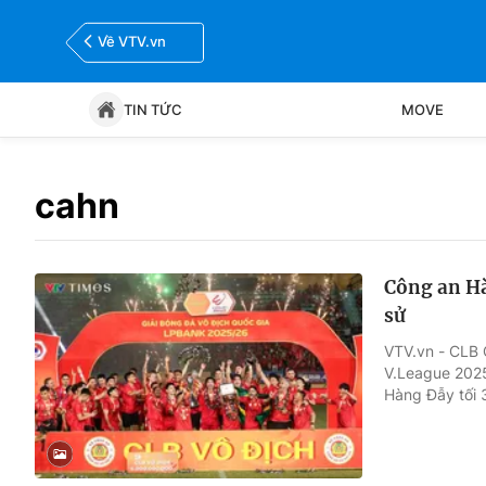
Về VTV.vn
TIN TỨC
MOVE
Tin tức
Move
cahn
Bóng đá
Thể thao Điện tử
Công an Hà
sử
VTV.vn - CLB 
V.League 2025
Hàng Đẫy tối 