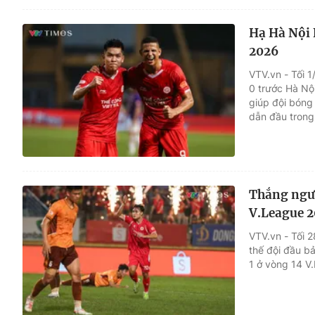
Hạ Hà Nội 
2026
VTV.vn - Tối 1
0 trước Hà Nộ
giúp đội bóng 
dẫn đầu trong
Thắng ngượ
V.League 
VTV.vn - Tối 
thế đội đầu b
1 ở vòng 14 V