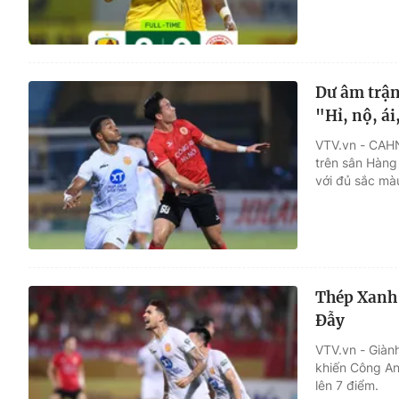
Dư âm trậ
"Hỉ, nộ, á
VTV.vn - CAHN
trên sân Hàng
với đủ sắc màu 
Thép Xanh 
Đẫy
VTV.vn - Giàn
khiến Công An 
lên 7 điểm.