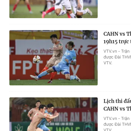
CAHN vs Th
19h15 trực
VTV.vn - Trậ
được Đài THVN
VTV.
Lịch thi đ
CAHN vs T
VTV.vn - Trậ
được Đài THVN
VTV.