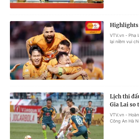
Highlights
VTV.vn - Pha 
lại niềm vui c
Lịch thi đ
Gia Lai so 
VTV.vn - Hoàn
Công An Hà Nộ