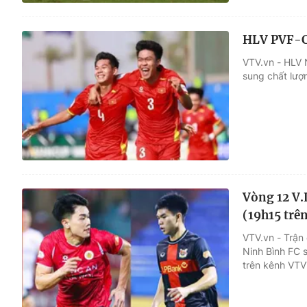
HLV PVF-C
VTV.vn - HLV 
sung chất lượ
Vòng 12 V.
(19h15 trê
VTV.vn - Trận
Ninh Bình FC 
trên kênh VT