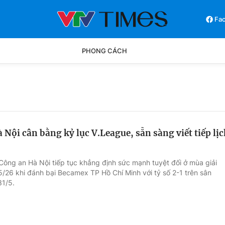
Fa
PHONG CÁCH
Phong cách
Chân dun
Các môn khác
Video
 Nội cân bằng kỷ lục V.League, sẵn sàng viết tiếp lịc
Công an Hà Nội tiếp tục khẳng định sức mạnh tuyệt đối ở mùa giải
/26 khi đánh bại Becamex TP Hồ Chí Minh với tỷ số 2-1 trên sân
31/5.