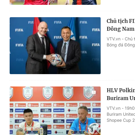
Chủ tịch F
Đông Nam Á
VTV.vn - Chủ t
Bóng đá Đông 
HLV Polkin
Buriram U
VTV.vn - 19h0
Buriram Unite
Shopee Cup 2