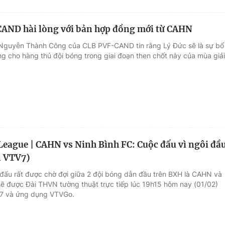
AND hài lòng với bản hợp đồng mới từ CAHN
Nguyễn Thành Công của CLB PVF-CAND tin rằng Lý Đức sẽ là sự bổ
ng cho hàng thủ đội bóng trong giai đoạn then chốt này của mùa giải
League | CAHN vs Ninh Bình FC: Cuộc đấu vì ngôi đầ
n VTV7)
 đấu rất được chờ đợi giữa 2 đội bóng dẫn đầu trên BXH là CAHN và
sẽ được Đài THVN tường thuật trực tiếp lúc 19h15 hôm nay (01/02)
V7 và ứng dụng VTVGo.