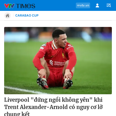
vtv.vn
CARABAO CUP
Chuyên mục
Tin tức
Move
Phong cách
Chân dung
Liverpool "đứng ngồi không yên" khi
Trent Alexander-Arnold có nguy cơ lỡ
Sự kiện
chung kết