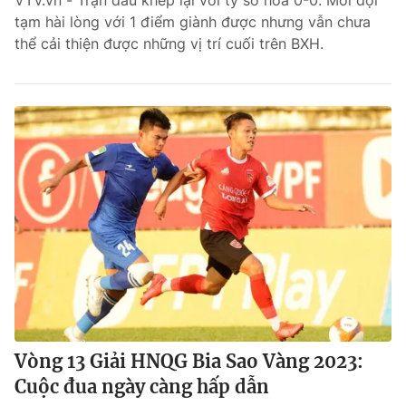
VTV.vn - Trận đấu khép lại với tỷ số hòa 0-0. Mỗi đội
tạm hài lòng với 1 điểm giành được nhưng vẫn chưa
Bóng đá
thể cải thiện được những vị trí cuối trên BXH.
Thể thao Điện tử
Các môn khác
VIDEO
Bên lề
THỜI BÁO VTV
Vòng 13 Giải HNQG Bia Sao Vàng 2023:
Cuộc đua ngày càng hấp dẫn