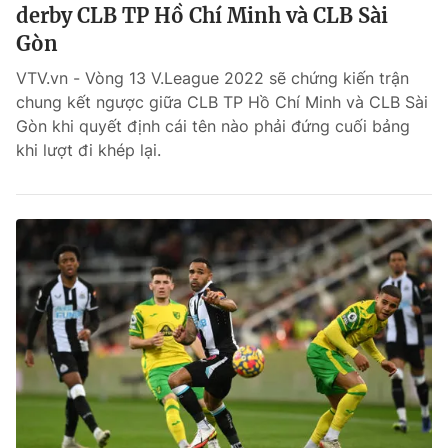
derby CLB TP Hồ Chí Minh và CLB Sài
Gòn
VTV.vn - Vòng 13 V.League 2022 sẽ chứng kiến trận
chung kết ngược giữa CLB TP Hồ Chí Minh và CLB Sài
Gòn khi quyết định cái tên nào phải đứng cuối bảng
khi lượt đi khép lại.
® Cấm sao chép dưới mọi hình thức nếu không có sự chấp
thuận bằng văn bản. Ghi rõ nguồn VTV.vn khi phát hành lại
thông tin từ website này.