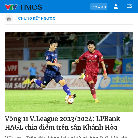
vtv.vn
CHUNG KẾT NGƯỢC
Chuyên mục
Tin tức
Move
Phong cách
Chân dung
Vòng 11 V.League 2023/2024: LPBank
HAGL chia điểm trên sân Khánh Hòa
Sự kiện