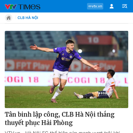
vtv.vn
CLB HÀ NỘI
Chuyên mục
Tin tức
Move
Phong cách
Chân dung
Tân binh lập công, CLB Hà Nội thắng
thuyết phục Hải Phòng
Sự kiện