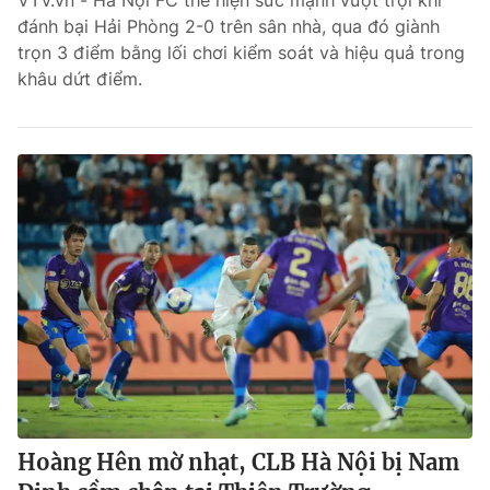
VTV.vn - Hà Nội FC thể hiện sức mạnh vượt trội khi
đánh bại Hải Phòng 2-0 trên sân nhà, qua đó giành
Bóng đá
trọn 3 điểm bằng lối chơi kiểm soát và hiệu quả trong
khâu dứt điểm.
Thể thao Điện tử
Các môn khác
VIDEO
Bên lề
Hoàng Hên mờ nhạt, CLB Hà Nội bị Nam