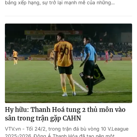
bảng xếp hạng, sự trở lại mạnh mẽ của những...
Hy hữu: Thanh Hoá tung 2 thủ môn vào
sân trong trận gặp CAHN
VTV.vn - Tối 24/2, trong trận đá bù vòng 10 V.League
2025-2026, Đông Á Thanh Hóa đã tạo nên một