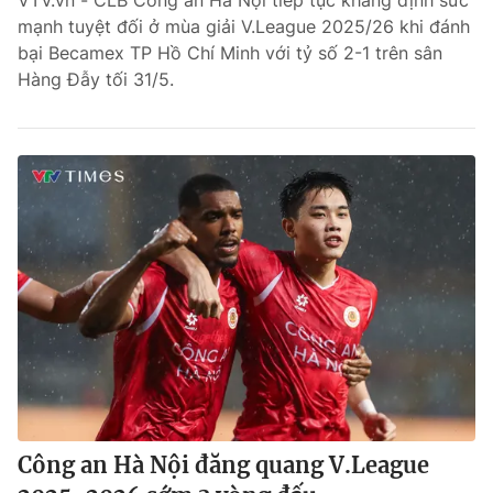
VTV.vn - CLB Công an Hà Nội tiếp tục khẳng định sức
mạnh tuyệt đối ở mùa giải V.League 2025/26 khi đánh
Bóng đá
bại Becamex TP Hồ Chí Minh với tỷ số 2-1 trên sân
Hàng Đẫy tối 31/5.
Thể thao Điện tử
Các môn khác
VIDEO
Bên lề
Công an Hà Nội đăng quang V.League