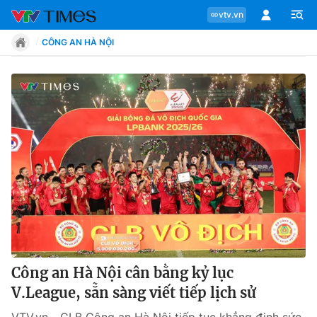
vtv.vn
CÔNG AN HÀ NỘI
Chuyên mục
Tin tức
Move
Phong cách
Chân dung
Công an Hà Nội cân bằng kỷ lục
V.League, sẵn sàng viết tiếp lịch sử
Sự kiện