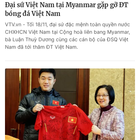
Đại sứ Việt Nam tại Myanmar gặp gỡ ĐT
bóng đá Việt Nam
VTV.vn - Tối 18/11, đại sứ đặc mệnh toàn quyền nước
CHXHCN Việt Nam tại Cộng hoà liên bang Myanmar,
bà Luận Thuỳ Dương cùng các cán bộ của ĐSQ Việt
Nam đã tới thăm ĐT Việt Nam.
® Cấm sao chép dưới mọi hình thức nếu không có sự chấp
thuận bằng văn bản. Ghi rõ nguồn VTV.vn khi phát hành lại
thông tin từ website này.