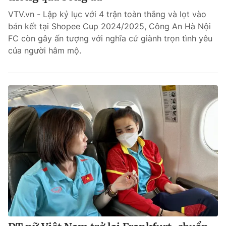
VTV.vn - Lập kỷ lục với 4 trận toàn thắng và lọt vào
Bóng đá
bán kết tại Shopee Cup 2024/2025, Công An Hà Nội
FC còn gây ấn tượng với nghĩa cử giành trọn tình yêu
của người hâm mộ.
Thể thao Điện tử
Các môn khác
VIDEO
Bên lề
THỜI BÁO VTV