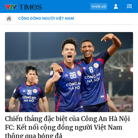
vtv.vn
CỘNG ĐỒNG NGƯỜI VIỆT NAM
Chuyên mục
Tin tức
Move
Phong cách
Chân dung
Chiến thắng đặc biệt của Công An Hà Nội
FC: Kết nối cộng đồng người Việt Nam
Sự kiện
thông qua bóng đá