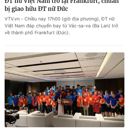
ĐT nữ Việt Nam trở lại Frankfurt, chuẩn
bị giao hữu ĐT nữ Đức
Theo dõi báo trên
VTV.vn - Chiều nay 17h00 (giờ địa phương), ĐT nữ
Việt Nam đáp chuyến bay từ Vác-sa-va (Ba Lan) trở
Cơ quan chủ quản:
Đài Truyền hình Việt Nam
về thành phố Frankfurt (Đức).
Cơ quan báo chí:
Thời báo VTV
Giấy phép hoạt động báo in và báo điện tử số 483/GP-BTTTT
cấp ngày 29/12/2023
Tổng Biên tập:
Vũ Thanh Thủy
Phó Tổng Biên tập:
Nguyễn Thị Mỹ Hạnh, Phạm Quốc Thắng,
Nguyễn Trọng Ninh
Tổng đài VTV:
024.38 355 931 - 024.38 355 932
Ðiện thoại Thời báo VTV:
024.66 897 897
Liên hệ quảng cáo:
0966 196 377
Email:
toasoan@vtv.vn