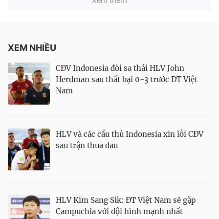
Xem thêm
XEM NHIỀU
CĐV Indonesia đòi sa thải HLV John
Herdman sau thất bại 0-3 trước ĐT Việt
Nam
HLV và các cầu thủ Indonesia xin lỗi CĐV
sau trận thua đau
HLV Kim Sang Sik: ĐT Việt Nam sẽ gặp
Campuchia với đội hình mạnh nhất