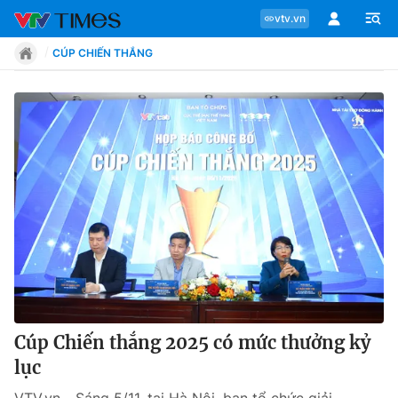
vtv.vn
CÚP CHIẾN THẮNG
Chuyên mục
Tin tức
Move
Phong cách
Chân dung
Cúp Chiến thắng 2025 có mức thưởng kỷ
lục
Sự kiện