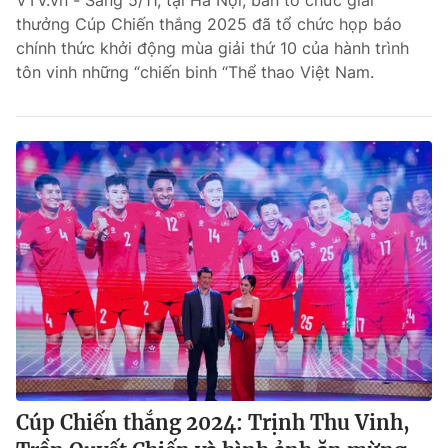
VTV.vn - Sáng 5/11, tại Hà Nội, ban tổ chức giải
thưởng Cúp Chiến thắng 2025 đã tổ chức họp báo
Bóng đá
chính thức khởi động mùa giải thứ 10 của hành trình
tôn vinh những “chiến binh “Thể thao Việt Nam.
Thể thao Điện tử
Các môn khác
VIDEO
Bên lề
Cúp Chiến thắng 2024: Trịnh Thu Vinh,