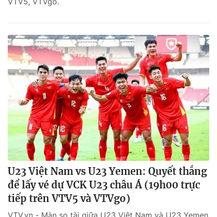
VTV5, VTVgo.
U23 Việt Nam vs U23 Yemen: Quyết thắng
để lấy vé dự VCK U23 châu Á (19h00 trực
tiếp trên VTV5 và VTVgo)
VTV.vn - Màn so tài giữa U23 Việt Nam và U23 Yemen