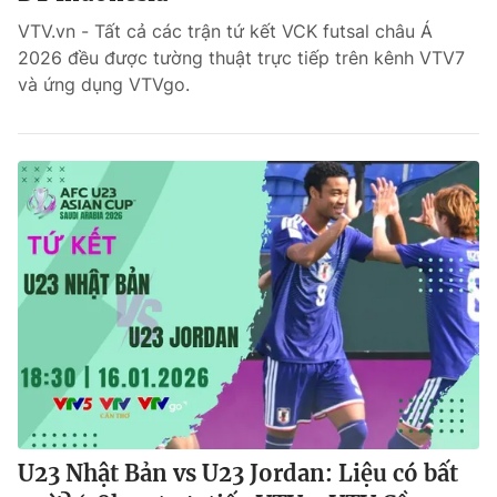
VTV.vn - Tất cả các trận tứ kết VCK futsal châu Á
Bóng đá
2026 đều được tường thuật trực tiếp trên kênh VTV7
và ứng dụng VTVgo.
Thể thao Điện tử
Các môn khác
VIDEO
Bên lề
U23 Nhật Bản vs U23 Jordan: Liệu có bất