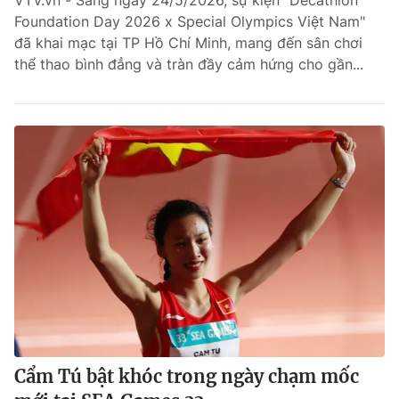
VTV.vn - Sáng ngày 24/5/2026, sự kiện "Decathlon
Foundation Day 2026 x Special Olympics Việt Nam"
Bóng đá
đã khai mạc tại TP Hồ Chí Minh, mang đến sân chơi
thể thao bình đẳng và tràn đầy cảm hứng cho gần...
Thể thao Điện tử
Các môn khác
VIDEO
Bên lề
Cẩm Tú bật khóc trong ngày chạm mốc