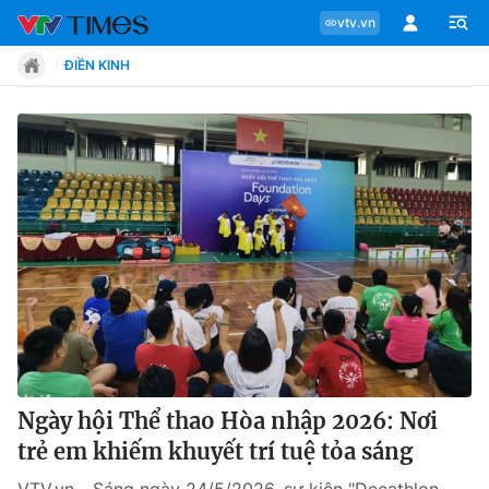
vtv.vn
ĐIỀN KINH
Chuyên mục
Tin tức
Move
Phong cách
Chân dung
Ngày hội Thể thao Hòa nhập 2026: Nơi
trẻ em khiếm khuyết trí tuệ tỏa sáng
Sự kiện