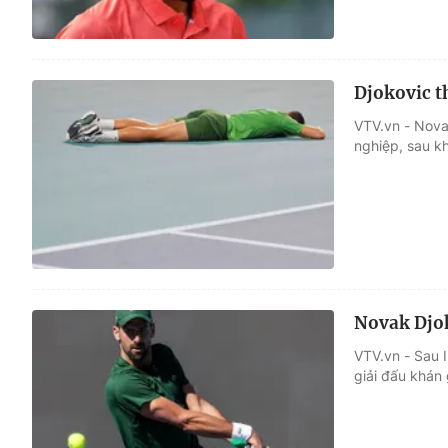
Djokovic t
VTV.vn - Nova
nghiệp, sau kh
Novak Djok
VTV.vn - Sau I
giải đấu khán 