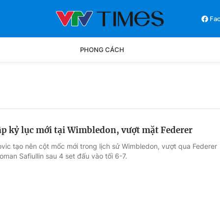
Fa
PHONG CÁCH
Phong cách
Chân dun
Các môn khác
Video
ập kỷ lục mới tại Wimbledon, vượt mặt Federer
ovic tạo nên cột mốc mới trong lịch sử Wimbledon, vượt qua Federer
oman Safiullin sau 4 set đấu vào tối 6-7.