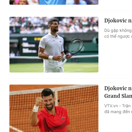
Djokovic 
Dù gặp không 
có thể ngược 
Djokovic n
Grand Sla
VTV.vn - Trận
đã mang đến m