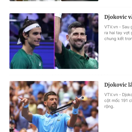
Djokovic v
VTV.vn - Sau g
ra hai tay vợ
chung kết tron
Djokovic l
VTV.vn - Djoko
cột mốc 191 c
rộng.