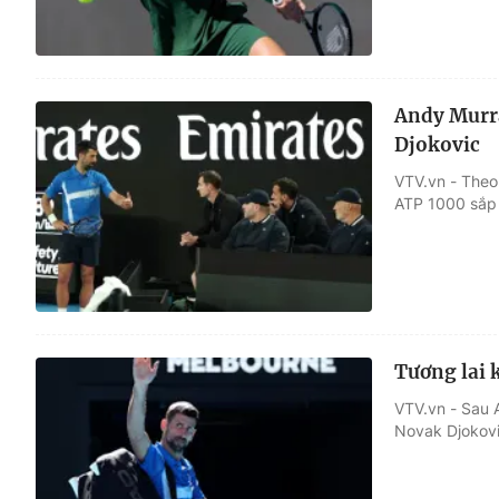
Andy Murra
Djokovic
VTV.vn - Theo 
ATP 1000 sắp t
Tương lai 
VTV.vn - Sau A
Novak Djokovic