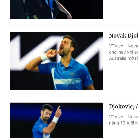
Novak Djok
VTV.vn - Nova
chơi này khi a
Australia mở r
Djokovic, 
VTV.vn - Nova
năng 19 tuổi 