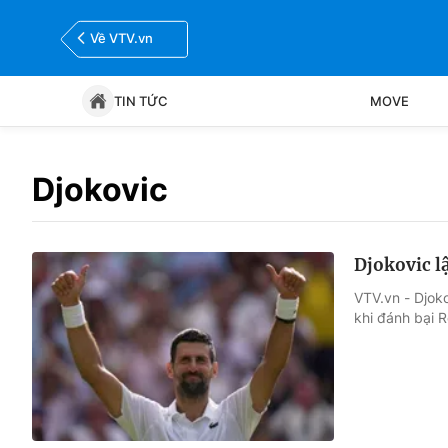
Về VTV.vn
TIN TỨC
MOVE
Tin tức
Move
Djokovic
Bóng đá
Thể thao Điện tử
Djokovic l
VTV.vn - Djok
khi đánh bại R