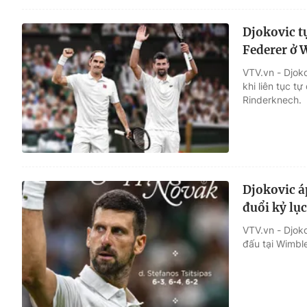
Djokovic tự
Federer ở
VTV.vn - Djok
khi liên tục t
Rinderknech.
Djokovic á
đuổi kỷ lụ
VTV.vn - Djoko
đấu tại Wimble