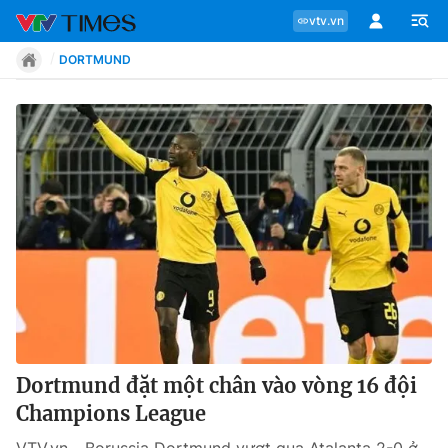
vtv.vn
DORTMUND
Chuyên mục
Tin tức
Move
Phong cách
Chân dung
Dortmund đặt một chân vào vòng 16 đội
Champions League
Sự kiện