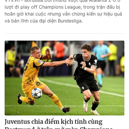
VTV.vn - Borussia Dortmund vượt qua Atalanta 2-0 ở
lượt đi play off Champions League, trong trận đấu bị
Bóng đá
hoãn giờ khai cuộc nhưng vẫn chứng kiến sự hiệu quả
và bản lĩnh của đại diện Bundesliga.
Thể thao Điện tử
Các môn khác
VIDEO
Bên lề
Juventus chia điểm kịch tính cùng