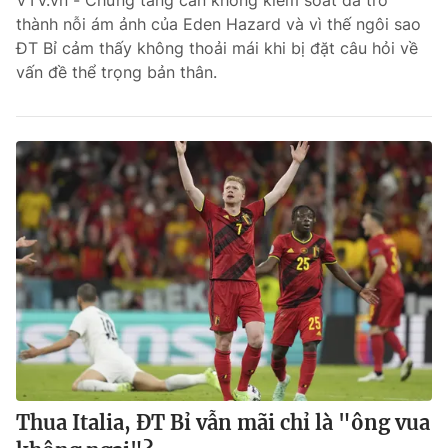
VTV.vn - Chứng tăng cân không kiểm soát đã trở
thành nỗi ám ảnh của Eden Hazard và vì thế ngôi sao
Bóng đá
ĐT Bỉ cảm thấy không thoải mái khi bị đặt câu hỏi về
vấn đề thể trọng bản thân.
Thể thao Điện tử
Các môn khác
VIDEO
Bên lề
Thua Italia, ĐT Bỉ vẫn mãi chỉ là "ông vua