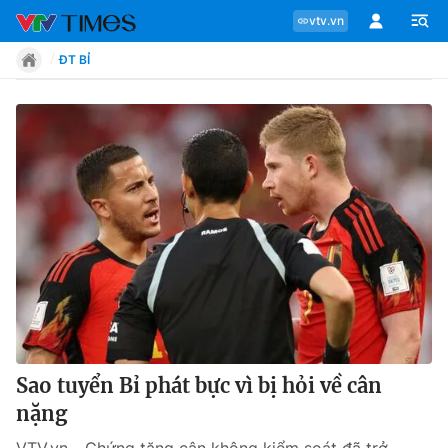
vtv.vn
ĐT BỈ
Chuyên mục
Tin tức
Move
Phong cách
Chân dung
Sao tuyển Bỉ phát bực vì bị hỏi về cân
nặng
Sự kiện