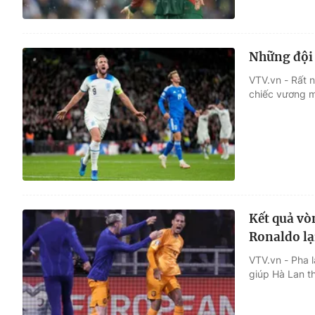
Những đội
VTV.vn - Rất 
chiếc vương 
Kết quả vò
Ronaldo lạ
VTV.vn - Pha 
giúp Hà Lan th