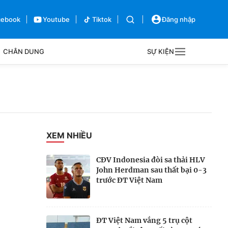
cebook
Youtube
Tiktok
Đăng nhập
CHÂN DUNG
SỰ KIỆN
g
Sự kiện
Bên lề
XEM NHIỀU
CĐV Indonesia đòi sa thải HLV
John Herdman sau thất bại 0-3
trước ĐT Việt Nam
ĐT Việt Nam vắng 5 trụ cột