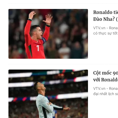
Ronaldo ti
Đào Nha? 
VTV.vn - Rona
có thực sự tố
Cột mốc 90
với Ronald
VTV.vn - Rona
đại nhất lịch 