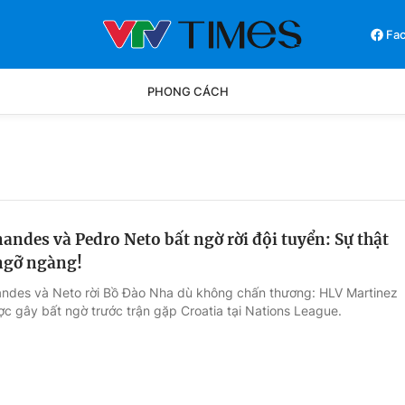
Fa
PHONG CÁCH
Phong cách
Chân dun
Các môn khác
Video
andes và Pedro Neto bất ngờ rời đội tuyển: Sự thật
ngỡ ngàng!
andes và Neto rời Bồ Đào Nha dù không chấn thương: HLV Martinez
lược gây bất ngờ trước trận gặp Croatia tại Nations League.