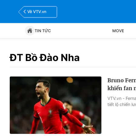
Về VTV.vn
TIN TỨC
MOVE
Tin tức
Move
ĐT Bồ Đào Nha
Bóng đá
Thể thao Điện tử
Bruno Fern
khiến fan 
VTV.vn - Fern
tiết lộ chiến 