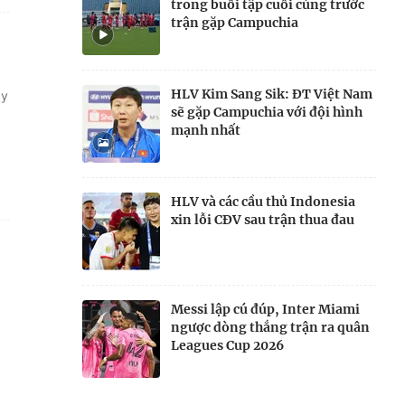
trong buổi tập cuối cùng trước
trận gặp Campuchia
HLV Kim Sang Sik: ĐT Việt Nam
ày
sẽ gặp Campuchia với đội hình
mạnh nhất
HLV và các cầu thủ Indonesia
xin lỗi CĐV sau trận thua đau
Messi lập cú đúp, Inter Miami
ngược dòng thắng trận ra quân
Leagues Cup 2026