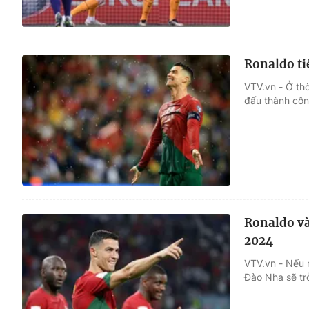
Ronaldo tiế
VTV.vn - Ở thờ
đấu thành côn
Ronaldo và
2024
VTV.vn - Nếu 
Đào Nha sẽ tr