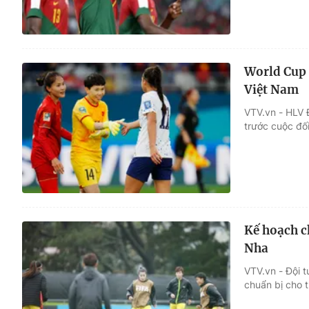
World Cup 
Việt Nam
VTV.vn - HLV
trước cuộc đố
Kế hoạch c
Nha
VTV.vn - Đội t
chuẩn bị cho 