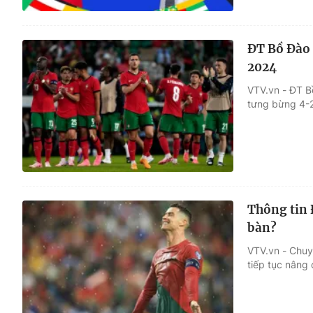
ĐT Bồ Đào 
2024
VTV.vn - ĐT B
tưng bừng 4-2
Thông tin 
bàn?
VTV.vn - Chuyế
tiếp tục nâng