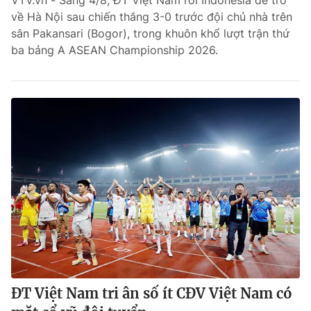
VTV.vn - Sáng 4/8, ĐT Việt Nam rời Indonesia để trở
về Hà Nội sau chiến thắng 3-0 trước đội chủ nhà trên
Bóng đá
sân Pakansari (Bogor), trong khuôn khổ lượt trận thứ
ba bảng A ASEAN Championship 2026.
Thể thao Điện tử
Các môn khác
VIDEO
Bên lề
ĐT Việt Nam tri ân số ít CĐV Việt Nam có