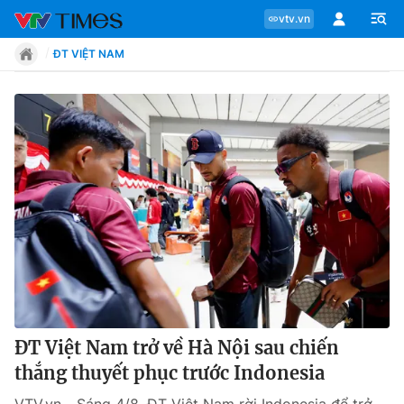
vtv.vn
ĐT VIỆT NAM
Chuyên mục
Tin tức
Move
Phong cách
Chân dung
ĐT Việt Nam trở về Hà Nội sau chiến
thắng thuyết phục trước Indonesia
Sự kiện