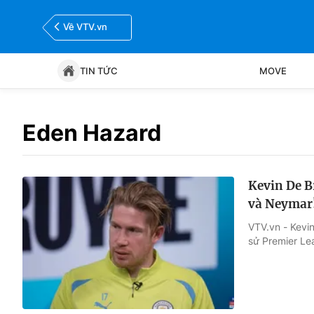
Về VTV.vn
TIN TỨC
MOVE
Tin tức
Move
Eden Hazard
Bóng đá
Thể thao Điện tử
Kevin De B
và Neymar
VTV.vn - Kevin
sử Premier Lea