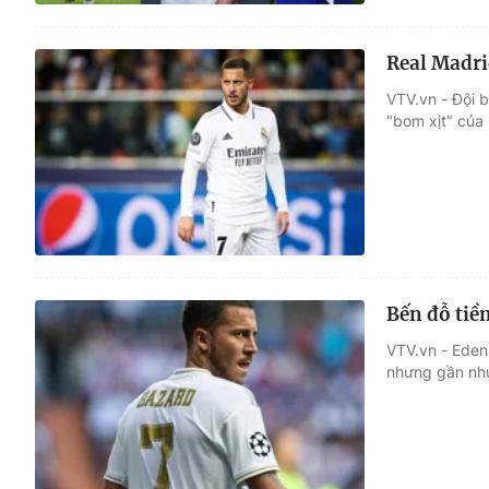
Real Madri
VTV.vn - Đội 
"bom xịt" của
Bến đỗ tiề
VTV.vn - Eden 
nhưng gần nh