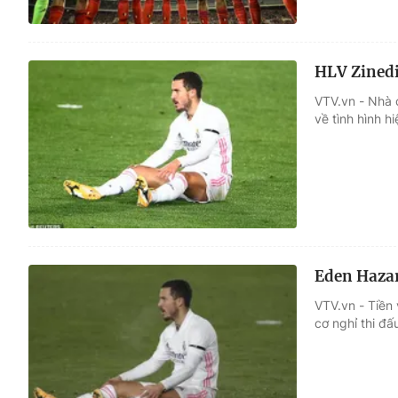
HLV Zinedi
VTV.vn - Nhà 
về tình hình h
Eden Hazar
VTV.vn - Tiền
cơ nghỉ thi đấ