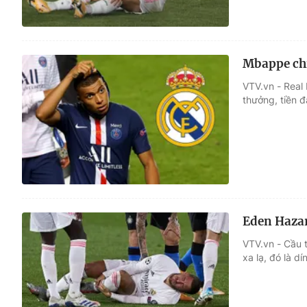
Mbappe chỉ 
VTV.vn - Real
thưởng, tiền 
Eden Hazar
VTV.vn - Cầu t
xa lạ, đó là d