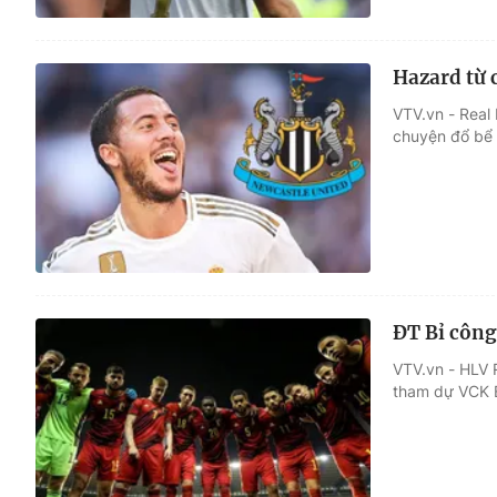
Hazard từ 
VTV.vn - Real
chuyện đổ bể k
ĐT Bỉ công
VTV.vn - HLV 
tham dự VCK 