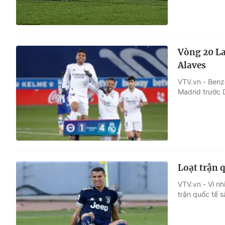
Vòng 20 La
Alaves
VTV.vn - Benz
Madrid trước 
Loạt trận 
VTV.vn - Vì nh
trận quốc tế s