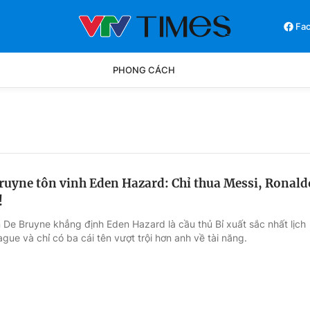
Fa
PHONG CÁCH
Phong cách
Chân dun
Các môn khác
Video
ruyne tôn vinh Eden Hazard: Chỉ thua Messi, Ronald
!
 De Bruyne khẳng định Eden Hazard là cầu thủ Bỉ xuất sắc nhất lịch
gue và chỉ có ba cái tên vượt trội hơn anh về tài năng.