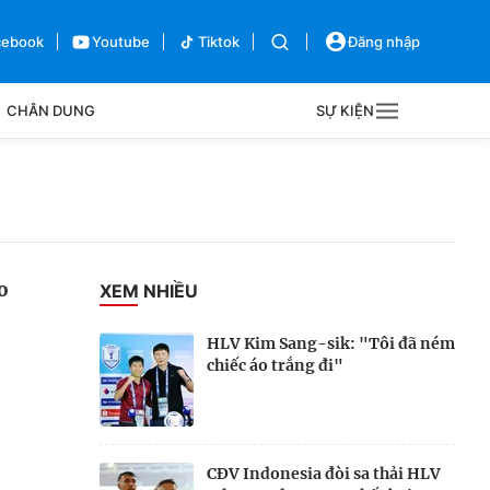
cebook
Youtube
Tiktok
Đăng nhập
CHÂN DUNG
SỰ KIỆN
g
Sự kiện
Bên lề
o
XEM NHIỀU
HLV Kim Sang-sik: "Tôi đã ném
chiếc áo trắng đi"
CĐV Indonesia đòi sa thải HLV