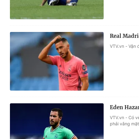
Real Madri
VTV.vn - Vận 
Eden Hazar
VTV.vn - Có v
phải vắng mặt