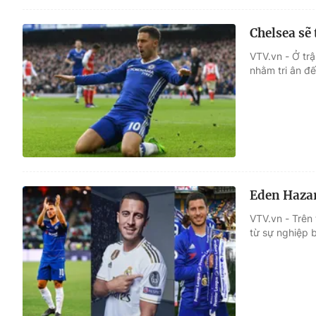
Chelsea sẽ
VTV.vn - Ở tr
nhằm tri ân đ
Eden Hazar
VTV.vn - Trên 
từ sự nghiệp 