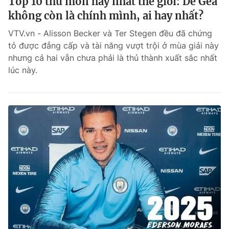
Top 10 thủ môn hay nhất thế giới: De Gea
không còn là chính mình, ai hay nhất?
Theo dõi báo trên
VTV.vn - Alisson Becker và Ter Stegen đều đã chứng
tỏ được đẳng cấp và tài năng vượt trội ở mùa giải này
Cơ quan chủ quản:
Đài Truyền hình Việt Nam
nhưng cả hai vẫn chưa phải là thủ thành xuất sắc nhất
Cơ quan báo chí:
Thời báo VTV
lúc này.
Giấy phép hoạt động báo in và báo điện tử số 483/GP-BTTTT
cấp ngày 29/12/2023
Tổng Biên tập:
Vũ Thanh Thủy
Phó Tổng Biên tập:
Nguyễn Thị Mỹ Hạnh, Phạm Quốc Thắng,
Nguyễn Trọng Ninh
Tổng đài VTV:
024.38 355 931 - 024.38 355 932
Ðiện thoại Thời báo VTV:
024.66 897 897
Liên hệ quảng cáo:
0966 196 377
Email:
toasoan@vtv.vn