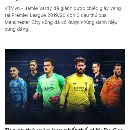
VTV.vn - Jamie Vardy đã giành được chiếc giày vàng
Bóng đá
tại Premier League 2019/20 còn 2 cầu thủ của
Manchester City cũng đã có được những danh hiệu
xứng đáng.
Thể thao Điện tử
Các môn khác
VIDEO
Bên lề
THỜI BÁO VTV