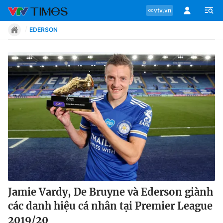
vtv.vn
EDERSON
Chuyên mục
Tin tức
Move
Phong cách
Chân dung
Jamie Vardy, De Bruyne và Ederson giành
các danh hiệu cá nhân tại Premier League
Sự kiện
2019/20