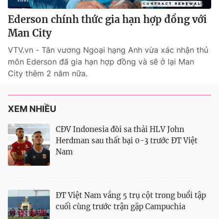
Ederson chính thức gia hạn hợp đồng với
Man City
VTV.vn - Tân vương Ngoại hạng Anh vừa xác nhận thủ
môn Ederson đã gia hạn hợp đồng và sẽ ở lại Man
City thêm 2 năm nữa.
® Cấm sao chép dưới mọi hình thức nếu không có sự chấp
thuận bằng văn bản. Ghi rõ nguồn VTV.vn khi phát hành lại
XEM NHIỀU
thông tin từ website này.
CĐV Indonesia đòi sa thải HLV John
Herdman sau thất bại 0-3 trước ĐT Việt
Nam
ĐT Việt Nam vắng 5 trụ cột trong buổi tập
cuối cùng trước trận gặp Campuchia