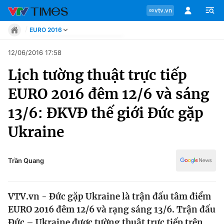
vtv.vn
EURO 2016
Tin tức
12/06/2016 17:58
Move
Lịch tường thuật trực tiếp
Phong cách
Chuyên mục
Chân dung
EURO 2016 đêm 12/6 và sáng
Sự kiện
Tin tức
13/6: ĐKVĐ thế giới Đức gặp
Bóng đá
Thể thao điện tử
Ukraine
Move
Các môn khác
Video
Phong cách
Trần Quang
Bên lề
Chân dung
VTV.vn - Đức gặp Ukraine là trận đấu tâm điểm
EURO 2016 đêm 12/6 và rạng sáng 13/6. Trận đấu
Sự kiện
Đức – Ukraine được tường thuật trực tiếp trên