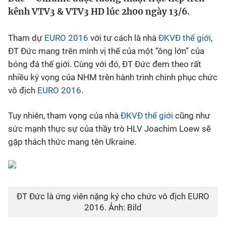
kênh VTV3 & VTV3 HD lúc 2h00 ngày 13/6.
Bóng đá
Tham dự
EURO 2016
với tư cách là nhà
ĐKVĐ thế giới
,
Thể thao Điện tử
ĐT Đức mang trên mình vị thế của một “ông lớn” của
bóng đá thế giới. Cùng với đó, ĐT Đức đem theo rất
nhiều kỳ vọng của NHM trên hành trình chinh phục chức
Các môn khác
vô địch
EURO 2016
.
VIDEO
Tuy nhiên, tham vọng của nhà
ĐKVĐ thế giới
cũng như
sức mạnh thực sự của thầy trò HLV Joachim Loew sẽ
Bên lề
gặp thách thức mang tên Ukraine.
ĐT Đức là ứng viên nặng ký cho chức vô địch EURO
2016. Ảnh: Bild