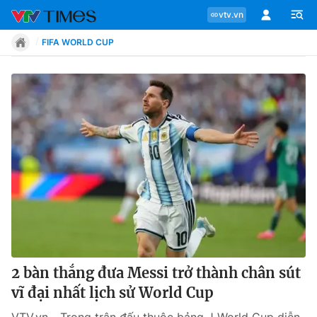
vtv.vn
FIFA WORLD CUP
Chuyên mục
Tin tức
Move
Phong cách
Chân dung
2 bàn thắng đưa Messi trở thành chân sút
vĩ đại nhất lịch sử World Cup
Sự kiện