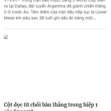
VTV.vn - Trong trận đấu thuộc bảng J World Cup diễn
ra tại Dallas, đội tuyển Argentina đã giành chiến thắng
Bóng đá
2-0 trước Áo. Tâm điểm của trận đấu tiếp tục là Lionel
Messi khi siêu sao 38 tuổi ghi dấu ấn bằng một...
Thể thao Điện tử
Các môn khác
VIDEO
Bên lề
Cột dọc từ chối bàn thắng trong hiệp 1