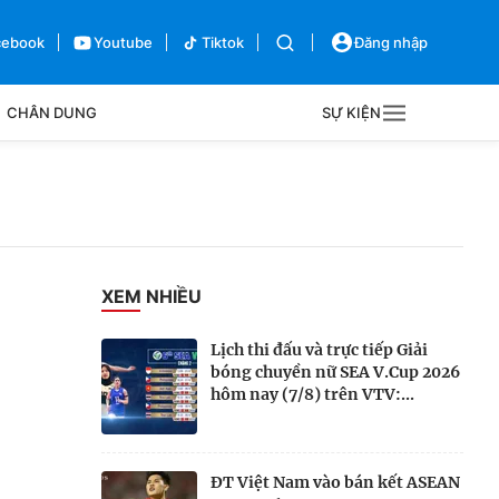
cebook
Youtube
Tiktok
Đăng nhập
CHÂN DUNG
SỰ KIỆN
g
Sự kiện
Bên lề
XEM NHIỀU
Lịch thi đấu và trực tiếp Giải
bóng chuyền nữ SEA V.Cup 2026
hôm nay (7/8) trên VTV:...
ĐT Việt Nam vào bán kết ASEAN