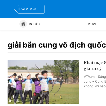
Về VTV.vn
TIN TỨC
MOVE
Tin tức
Move
giải bắn cung vô địch quốc
Bóng đá
Thể thao Điện tử
Khai mạc G
gia 2025
VTV.vn - Sáng 
cung – Cung B
không khí hào