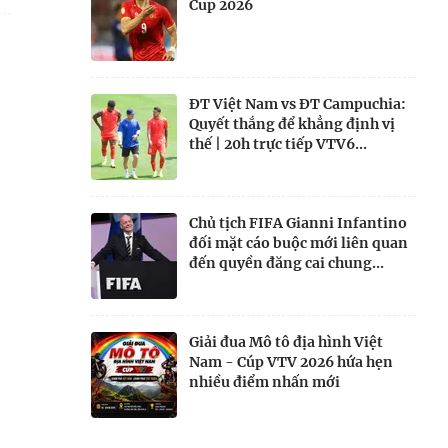
Cup 2026
ĐT Việt Nam vs ĐT Campuchia:
Quyết thắng để khẳng định vị
thế | 20h trực tiếp VTV6...
Chủ tịch FIFA Gianni Infantino
đối mặt cáo buộc mới liên quan
đến quyền đăng cai chung...
Giải đua Mô tô địa hình Việt
Nam - Cúp VTV 2026 hứa hẹn
nhiều điểm nhấn mới