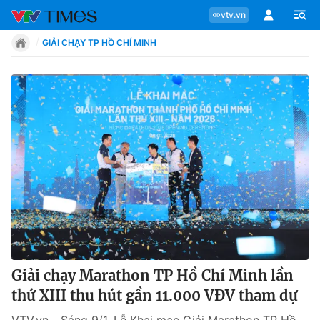
vtv.vn
GIẢI CHẠY TP HỒ CHÍ MINH
Chuyên mục
Tin tức
Move
Phong cách
Chân dung
Giải chạy Marathon TP Hồ Chí Minh lần
thứ XIII thu hút gần 11.000 VĐV tham dự
Sự kiện