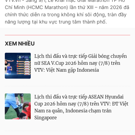
VTV.vn - Sáng 9/1, Lễ Khai mạc Giải Marathon TP Hồ
Chí Minh (HCMC Marathon) lần thứ XIII – năm 2026 đã
Bóng đá
chính thức diễn ra trong không khí sôi động, tràn đầy
năng lượng tại khu vực trung tâm thành phố.
Thể thao Điện tử
XEM NHIỀU
Các môn khác
Lịch thi đấu và trực tiếp Giải bóng chuyền
nữ SEA V.Cup 2026 hôm nay (7/8) trên
VIDEO
VTV: Việt Nam gặp Indonesia
Bên lề
Lịch thi đấu và trực tiếp ASEAN Hyundai
Cup 2026 hôm nay (7/8) trên VTV: ĐT Việt
Nam ra quân, Indonesia chạm trán
THỜI BÁO VTV
Singapore