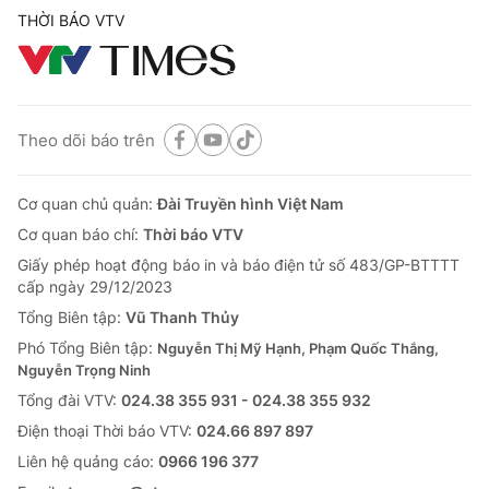
THỜI BÁO VTV
Theo dõi báo trên
Cơ quan chủ quản:
Đài Truyền hình Việt Nam
® Cấm sao chép dưới mọi hình thức nếu không có sự chấp
Cơ quan báo chí:
Thời báo VTV
thuận bằng văn bản. Ghi rõ nguồn VTV.vn khi phát hành lại
thông tin từ website này.
Giấy phép hoạt động báo in và báo điện tử số 483/GP-BTTTT
cấp ngày 29/12/2023
Tổng Biên tập:
Vũ Thanh Thủy
Phó Tổng Biên tập:
Nguyễn Thị Mỹ Hạnh, Phạm Quốc Thắng,
Nguyễn Trọng Ninh
Tổng đài VTV:
024.38 355 931 - 024.38 355 932
Ðiện thoại Thời báo VTV:
024.66 897 897
Liên hệ quảng cáo:
0966 196 377