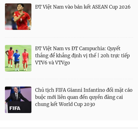
ĐT Việt Nam vào bán kết ASEAN Cup 2026
Theo dõi báo trên
Cơ quan chủ quản:
Đài Truyền hình Việt Nam
Cơ quan báo chí:
Thời báo VTV
Giấy phép hoạt động báo in và báo điện tử số 483/GP-BTTTT
ĐT Việt Nam vs ĐT Campuchia: Quyết
cấp ngày 29/12/2023
thắng để khẳng định vị thế | 20h trực tiếp
VTV6 và VTVgo
Tổng Biên tập:
Vũ Thanh Thủy
Phó Tổng Biên tập:
Nguyễn Thị Mỹ Hạnh, Phạm Quốc Thắng,
Nguyễn Trọng Ninh
Tổng đài VTV:
024.38 355 931 - 024.38 355 932
Chủ tịch FIFA Gianni Infantino đối mặt cáo
Ðiện thoại Thời báo VTV:
024.66 897 897
buộc mới liên quan đến quyền đăng cai
Liên hệ quảng cáo:
0966 196 377
chung kết World Cup 2030
Email:
toasoan@vtv.vn