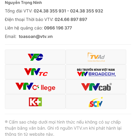
Nguyễn Trọng Ninh
Tổng đài VTV:
024.38 355 931 - 024.38 355 932
Theo dõi báo trên
Ðiện thoại Thời báo VTV:
024.66 897 897
Liên hệ quảng cáo:
0966 196 377
Cơ quan chủ quản:
Đài Truyền hình Việt Nam
Email:
toasoan@vtv.vn
Cơ quan báo chí:
Thời báo VTV
Giấy phép hoạt động báo in và báo điện tử số 483/GP-BTTTT
cấp ngày 29/12/2023
Tổng Biên tập:
Vũ Thanh Thủy
Phó Tổng Biên tập:
Nguyễn Thị Mỹ Hạnh, Phạm Quốc Thắng,
Nguyễn Trọng Ninh
Tổng đài VTV:
024.38 355 931 - 024.38 355 932
Ðiện thoại Thời báo VTV:
024.66 897 897
Liên hệ quảng cáo:
0966 196 377
Email:
toasoan@vtv.vn
® Cấm sao chép dưới mọi hình thức nếu không có sự chấp
thuận bằng văn bản. Ghi rõ nguồn VTV.vn khi phát hành lại
thông tin từ website này.