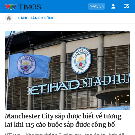
vtv.vn
HÃNG HÀNG KHÔNG
Chuyên mục
Tin tức
Move
Phong cách
Chân dung
Manchester City sắp được biết về tương
lai khi 115 cáo buộc sắp được công bố
Sự kiện