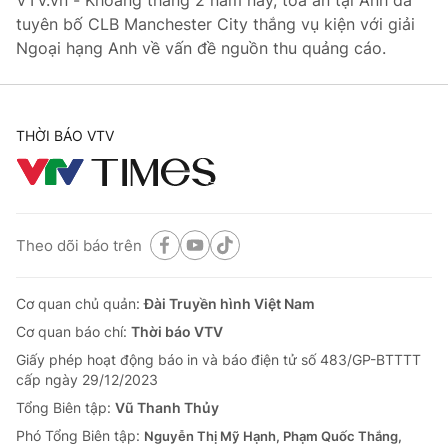
VTV.vn - Khoảng tháng 2 năm nay, tòa án tại Anh đã
tuyên bố CLB Manchester City thắng vụ kiện với giải
Bóng đá
Ngoại hạng Anh về vấn đề nguồn thu quảng cáo.
Thể thao Điện tử
THỜI BÁO VTV
Các môn khác
VIDEO
Theo dõi báo trên
Bên lề
Cơ quan chủ quản:
Đài Truyền hình Việt Nam
Cơ quan báo chí:
Thời báo VTV
Giấy phép hoạt động báo in và báo điện tử số 483/GP-BTTTT
cấp ngày 29/12/2023
THỜI BÁO VTV
Tổng Biên tập:
Vũ Thanh Thủy
Phó Tổng Biên tập:
Nguyễn Thị Mỹ Hạnh, Phạm Quốc Thắng,