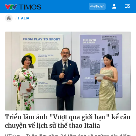
vtv.vn
ITALIA
Chuyên mục
Tin tức
Move
Phong cách
Chân dung
Triển lãm ảnh "Vượt qua giới hạn" kể câu
chuyện về lịch sử thể thao Italia
Sự kiện