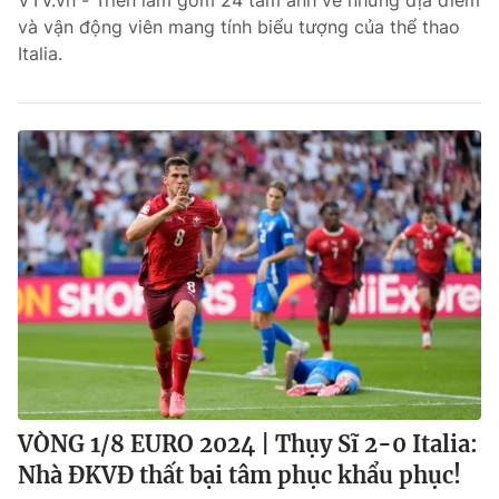
VTV.vn - Triển lãm gồm 24 tấm ảnh về những địa điểm
và vận động viên mang tính biểu tượng của thể thao
Bóng đá
Italia.
Thể thao Điện tử
Các môn khác
VIDEO
Bên lề
VÒNG 1/8 EURO 2024 | Thụy Sĩ 2-0 Italia:
Nhà ĐKVĐ thất bại tâm phục khẩu phục!