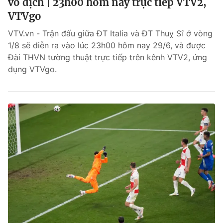
vô địch | 23h00 hôm nay trực tiếp VTV2,
VTVgo
VTV.vn - Trận đấu giữa ĐT Italia và ĐT Thuỵ Sĩ ở vòng
1/8 sẽ diễn ra vào lúc 23h00 hôm nay 29/6, và được
Đài THVN tường thuật trực tiếp trên kênh VTV2, ứng
dụng VTVgo.