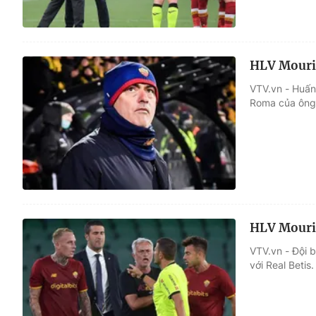
HLV Mouri
VTV.vn - Huấn
Roma của ông 
HLV Mourin
VTV.vn - Đội 
với Real Betis.