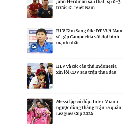
John Herdman sau thất bại 0-3
trước ĐT Việt Nam
HLV Kim Sang Sik: ĐT Việt Nam
sẽ gặp Campuchia với đội hình
mạnh nhất
HLV và các cầu thủ Indonesia
xin lỗi CĐV sau trận thua đau
Messi lập cú đúp, Inter Miami
ngược dòng thắng trận ra quân
Leagues Cup 2026