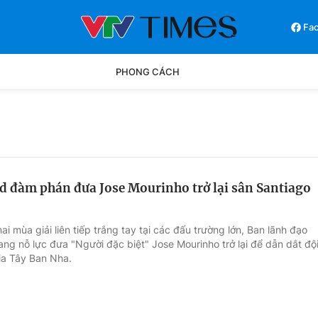
Fa
PHONG CÁCH
Phong cách
Chân dun
Các môn khác
Video
d đàm phán đưa Jose Mourinho trở lại sân Santiago
ai mùa giải liên tiếp trắng tay tại các đấu trường lớn, Ban lãnh đạo
ng nỗ lực đưa "Người đặc biệt" Jose Mourinho trở lại để dẫn dắt độ
a Tây Ban Nha.