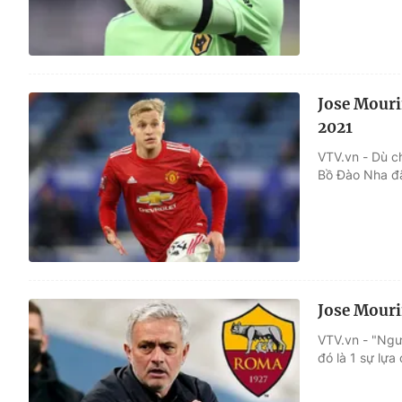
Jose Mouri
2021
VTV.vn - Dù c
Bồ Đào Nha đã
Jose Mour
VTV.vn - "Ngư
đó là 1 sự lựa