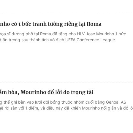
ho có 1 bức tranh tường riêng lại Roma
họa sĩ đường phố tại Roma đã tặng cho HLV Jose Mourinho 1 bức
ất ấn tượng sau thành tích vô địch UEFA Conference League.
ầm hòa, Mourinho đổ lỗi do trọng tài
g thể ghi bàn vào lưới đội bóng thuộc nhóm cuối bảng Genoa, AS
ể rời sân với 1 điểm, và điều này đã khiến Mourinho nổi giận và đổ lỗ