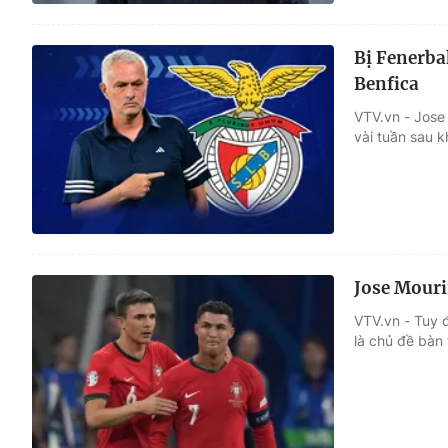
Bị Fenerba
Benfica
VTV.vn - Jose
vài tuần sau k
Jose Mouri
VTV.vn - Tuy đ
là chủ đề bàn 