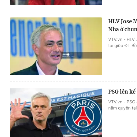
HLV Jose M
Nha ở chun
VTV.vn - HLV 
tài giữa ĐT B
PSG lên kế
VTV.vn - PSG 
nắm quyền tại 