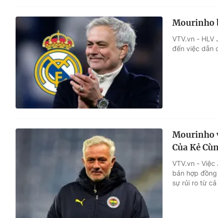
Mourinho b
VTV.vn - HLV 
đến việc dẫn d
Mourinho v
Của Kẻ Cù
VTV.vn - Việc 
bản hợp đồng 
sự rủi ro từ cả