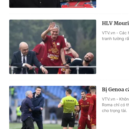
HLV Mourin
VTV.vn - Các 
tranh tường r
Bị Genoa c
VTV.vn - Khôn
Roma chỉ có th
cho trọng tài.