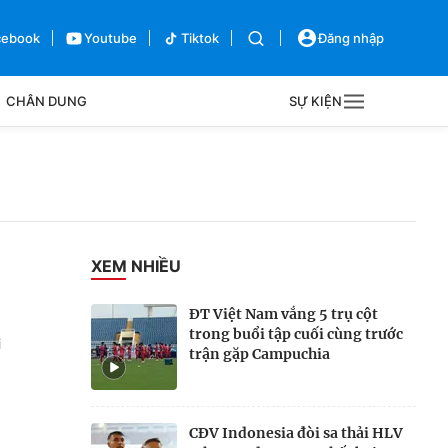
cebook
Youtube
Tiktok
Đăng nhập
CHÂN DUNG
SỰ KIỆN
g
Sự kiện
Bên lề
XEM NHIỀU
ĐT Việt Nam vắng 5 trụ cột
trong buổi tập cuối cùng trước
i
trận gặp Campuchia
CĐV Indonesia đòi sa thải HLV