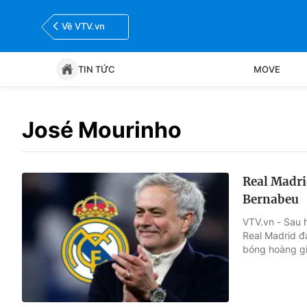
Về VTV.vn
TIN TỨC
MOVE
Tin tức
Move
José Mourinho
Bóng đá
Thể thao Điện tử
Real Madri
Bernabeu
VTV.vn - Sau h
Real Madrid đa
bóng hoàng gi