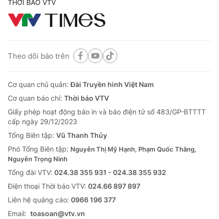
THỜI BÁO VTV
Theo dõi báo trên
Cơ quan chủ quản:
Đài Truyền hình Việt Nam
® Cấm sao chép dưới mọi hình thức nếu không có sự chấp
Cơ quan báo chí:
Thời báo VTV
thuận bằng văn bản. Ghi rõ nguồn VTV.vn khi phát hành lại
Giấy phép hoạt động báo in và báo điện tử số 483/GP-BTTTT
thông tin từ website này.
cấp ngày 29/12/2023
Tổng Biên tập:
Vũ Thanh Thủy
Phó Tổng Biên tập:
Nguyễn Thị Mỹ Hạnh, Phạm Quốc Thắng,
Nguyễn Trọng Ninh
Tổng đài VTV:
024.38 355 931 - 024.38 355 932
Ðiện thoại Thời báo VTV:
024.66 897 897
Liên hệ quảng cáo:
0966 196 377
Email:
toasoan@vtv.vn