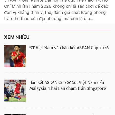
VTV.vn - Giải Karate Đại hội Thể dục Thể thao TP. Hồ
Chí Minh lần I năm 2026 không chỉ là sân chơi để các
Bóng đá
đơn vị khẳng định vị thế, đánh giá chất lượng phong
trào thể thao của địa phương, mà còn là dịp...
Thể thao Điện tử
XEM NHIỀU
Các môn khác
ĐT Việt Nam vào bán kết ASEAN Cup 2026
VIDEO
Bên lề
Bán kết ASEAN Cup 2026: Việt Nam đấu
Malaysia, Thái Lan chạm trán Singapore
THỜI BÁO VTV