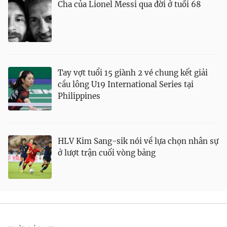
Cha của Lionel Messi qua đời ở tuổi 68
Theo dõi báo trên
Cơ quan chủ quản:
Đài Truyền hình Việt Nam
Cơ quan báo chí:
Thời báo VTV
Tay vợt tuổi 15 giành 2 vé chung kết giải
Giấy phép hoạt động báo in và báo điện tử số 483/GP-BTTTT
cầu lông U19 International Series tại
cấp ngày 29/12/2023
Philippines
Tổng Biên tập:
Vũ Thanh Thủy
Phó Tổng Biên tập:
Nguyễn Thị Mỹ Hạnh, Phạm Quốc Thắng,
Nguyễn Trọng Ninh
HLV Kim Sang-sik nói về lựa chọn nhân sự
Tổng đài VTV:
024.38 355 931 - 024.38 355 932
ở lượt trận cuối vòng bảng
Ðiện thoại Thời báo VTV:
024.66 897 897
Liên hệ quảng cáo:
0966 196 377
Email:
toasoan@vtv.vn