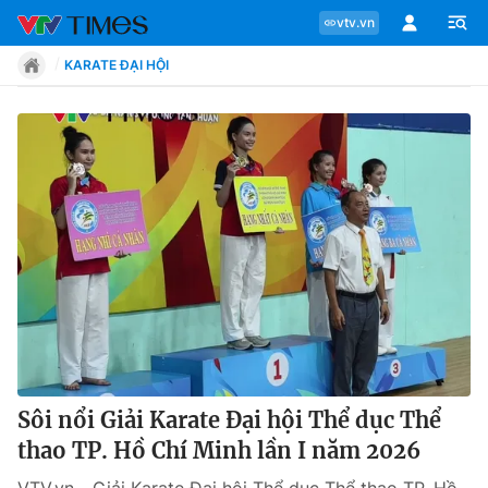
vtv.vn
KARATE ĐẠI HỘI
Chuyên mục
Tin tức
Move
Phong cách
Chân dung
Sôi nổi Giải Karate Đại hội Thể dục Thể
thao TP. Hồ Chí Minh lần I năm 2026
Sự kiện