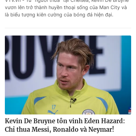
VTV.vn - Từ “người thừa” tại Chelsea, Kevin De Bruyne
vươn lên trở thành huyền thoại sống của Man City và
Bóng đá
là biểu tượng kiên cường của bóng đá hiện đại.
Thể thao Điện tử
Các môn khác
VIDEO
Bên lề
Kevin De Bruyne tôn vinh Eden Hazard:
Chỉ thua Messi, Ronaldo và Neymar!