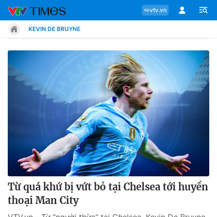
vtv.vn
KEVIN DE BRUYNE
Chuyên mục
Tin tức
Move
Phong cách
Chân dung
Từ quá khứ bị vứt bỏ tại Chelsea tới huyền
thoại Man City
Sự kiện