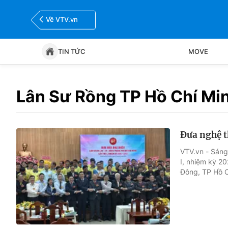
Về VTV.vn
TIN TỨC
MOVE
Tin tức
Move
Lân Sư Rồng TP Hồ Chí Mi
Bóng đá
Thể thao Điện tử
Đưa nghệ t
VTV.vn - Sáng 
I, nhiệm kỳ 20
Đông, TP Hồ C