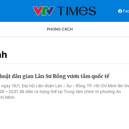
Fa
PHONG CÁCH
Phong cách
Chân dun
nh
Các môn khác
Video
huật dân gian Lân Sư Rồng vươn tầm quốc tế
ngày 16/1, Đại hội Liên đoàn Lân – Sư - Rồng TP. Hồ Chí Minh lần th
26 – 2031 đã diễn ra trọng thể tại Trung tâm chính trị phường An
hí Minh.