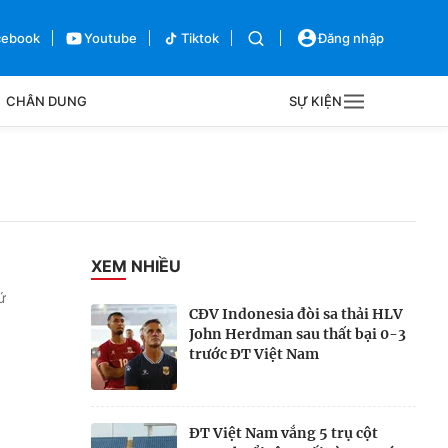
cebook
Youtube
Tiktok
Đăng nhập
CHÂN DUNG
SỰ KIỆN
g
Sự kiện
Bên lề
XEM NHIỀU
ứ
CĐV Indonesia đòi sa thải HLV
John Herdman sau thất bại 0-3
trước ĐT Việt Nam
ĐT Việt Nam vắng 5 trụ cột