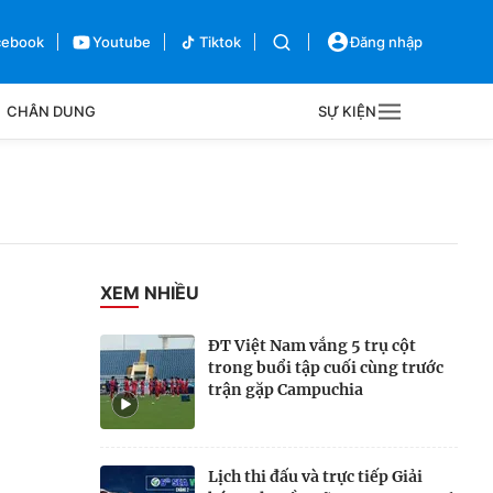
cebook
Youtube
Tiktok
Đăng nhập
CHÂN DUNG
SỰ KIỆN
g
Sự kiện
Bên lề
XEM NHIỀU
ĐT Việt Nam vắng 5 trụ cột
trong buổi tập cuối cùng trước
trận gặp Campuchia
Lịch thi đấu và trực tiếp Giải