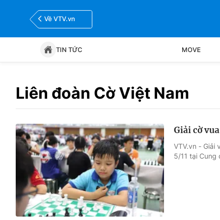
Về VTV.vn
TIN TỨC
MOVE
Tin tức
Move
Liên đoàn Cờ Việt Nam
Bóng đá
Thể thao Điện tử
Giải cờ vu
VTV.vn - Giải
5/11 tại Cung 