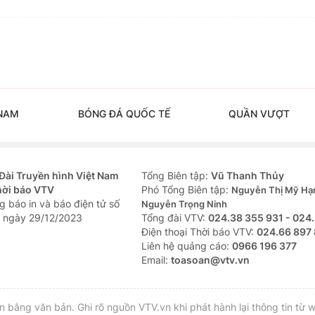
 NAM
BÓNG ĐÁ QUỐC TẾ
QUẦN VƯỢT
Đài Truyền hình Việt Nam
Tổng Biên tập:
Vũ Thanh Thủy
hời báo VTV
Phó Tổng Biên tập:
Nguyễn Thị Mỹ Hạ
 báo in và báo điện tử số
Nguyễn Trọng Ninh
 ngày 29/12/2023
Tổng đài VTV:
024.38 355 931 - 024
Ðiện thoại Thời báo VTV:
024.66 897
Liên hệ quảng cáo:
0966 196 377
Email:
toasoan@vtv.vn
bằng văn bản. Ghi rõ nguồn VTV.vn khi phát hành lại thông tin từ w