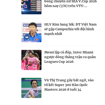
bóng chuyền nữ SEA V.Cup 2026
hôm nay (7/8) trên VTV:...
HLV Kim Sang Sik: ĐT Việt Nam
sẽ gặp Campuchia với đội hình
mạnh nhất
Messi lập cú đúp, Inter Miami
ngược dòng thắng trận ra quân
Leagues Cup 2026
Vũ Thị Trang gây bất ngờ, vào
tứ kết Super 300 Hàn Quốc
Masters 2026 ở tuổi 34