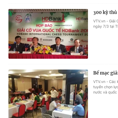
300 kỳ thủ
VTV.vn - Giải
ngày 7/3 tại 
Bế mạc giả
VTV.vn - Các 
tuyển chọn lự
nước và quốc 