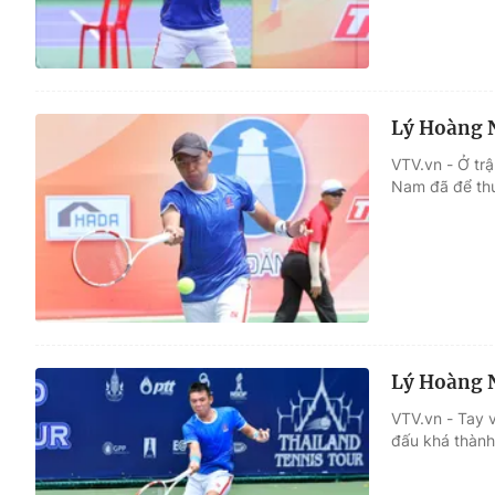
Lý Hoàng N
VTV.vn - Ở tr
Nam đã để thu
Lý Hoàng N
VTV.vn - Tay 
đấu khá thành