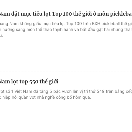
am đặt mục tiêu lọt Top 100 thế giới ở môn pickleba
oàng Nam không giấu mục tiêu lọt Top 100 trên BXH pickleball thế gi
n hướng sang môn thể thao thịnh hành và bắt đầu gặt hái những thà
u.
am lọt top 550 thế giới
ợt số 1 Việt Nam đã tăng 5 bậc vươn lên vị trí thứ 549 trên bảng xế
 hiệp hội quần vợt nhà nghề công bố hôm qua.