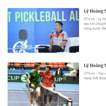
Lý Hoàng N
VTV.vn - Lý H
sau khi chuyể
công bước đầ
Lý Hoàng N
VTV.vn - Tay v
hạng mới được