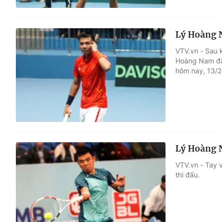
Lý Hoàng N
VTV.vn - Sau 
Hoàng Nam đã 
hôm nay, 13/2
Lý Hoàng N
VTV.vn - Tay v
thi đấu.