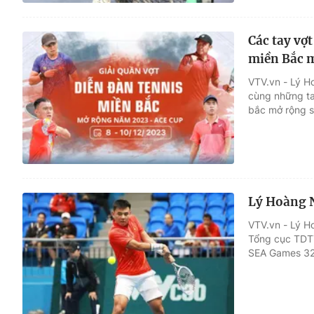
Các tay vợ
miền Bắc 
VTV.vn - Lý H
cùng những ta
bắc mở rộng s
Lý Hoàng 
VTV.vn - Lý H
Tổng cục TDT
SEA Games 32