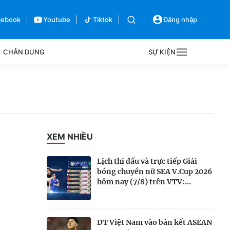
cebook
Youtube
Tiktok
Đăng nhập
CHÂN DUNG
SỰ KIỆN
g
Sự kiện
Bên lề
XEM NHIỀU
Lịch thi đấu và trực tiếp Giải
bóng chuyền nữ SEA V.Cup 2026
hôm nay (7/8) trên VTV:...
ĐT Việt Nam vào bán kết ASEAN