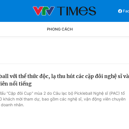
Fa
PHONG CÁCH
Phong cách
Chân dun
Các môn khác
Video
ball với thể thức độc, lạ thu hút các cặp đôi nghệ sĩ và
iên nổi tiếng
đấu “Cặp đôi Cup” mùa 2 do Câu lạc bộ Pickleball Nghệ sĩ (PAC) tổ
0 khách mời tham dự, bao gồm các nghệ sĩ, vận động viên chuyên
 doanh nhân.