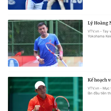
Lý Hoàng 
VTV.vn - Tay 
Yokohama Keio
Kế hoạch v
VTV.vn - Mục t
lần đầu tiên t