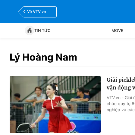
Về VTV.vn
TIN TỨC
MOVE
Tin tức
Move
Lý Hoàng Nam
Bóng đá
Thể thao Điện tử
Giải pickle
vận động v
VTV.vn - Giải 
chức quy tụ 6
nghiệp và các