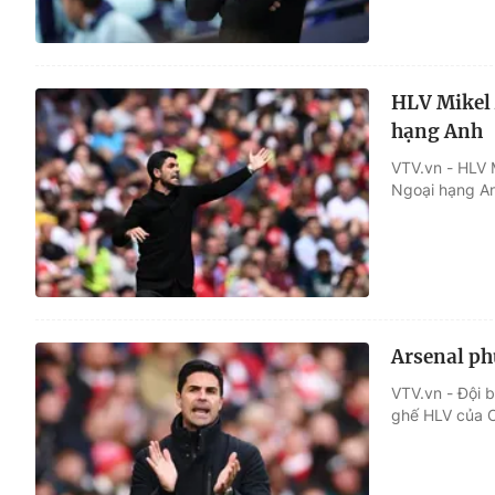
HLV Mikel 
hạng Anh
VTV.vn - HLV M
Ngoại hạng An
Arsenal ph
VTV.vn - Đội 
ghế HLV của C