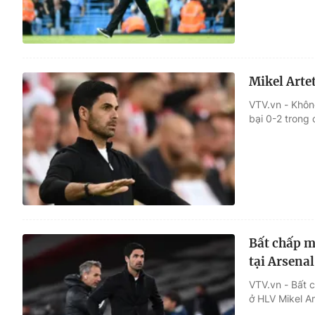
Mikel Artet
VTV.vn - Khôn
bại 0-2 trong
Bất chấp m
tại Arsenal
VTV.vn - Bất c
ở HLV Mikel Ar