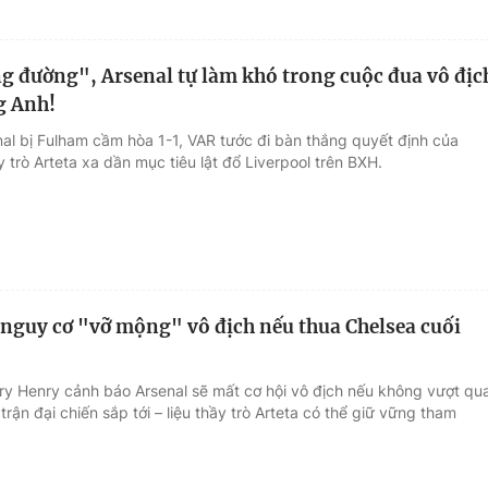
 đường", Arsenal tự làm khó trong cuộc đua vô địc
g Anh!
nal bị Fulham cầm hòa 1-1, VAR tước đi bàn thắng quyết định của
 trò Arteta xa dần mục tiêu lật đổ Liverpool trên BXH.
 nguy cơ "vỡ mộng" vô địch nếu thua Chelsea cuối
rry Henry cảnh báo Arsenal sẽ mất cơ hội vô địch nếu không vượt qu
trận đại chiến sắp tới – liệu thầy trò Arteta có thể giữ vững tham