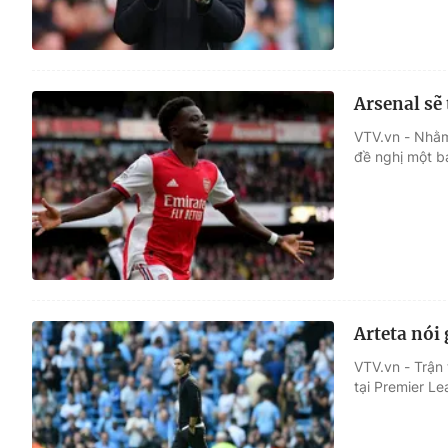
Arsenal sẽ
VTV.vn - Nhằm
đề nghị một b
Arteta nói
VTV.vn - Trận 
tại Premier L