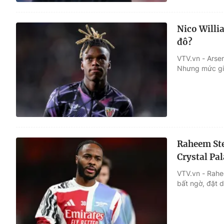
Nico Willi
đô?
VTV.vn - Arsen
Nhưng mức giá
Raheem Ste
Crystal Pal
VTV.vn - Rahee
bất ngờ, đặt d