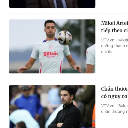
Mikel Artet
tiếp theo c
VTV.vn - Mikel
những thành cô
chính.
Chấn thươn
có nguy cơ
VTV.vn - Bukay
chấn thương n