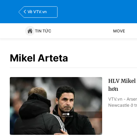
Về VTV.vn
TIN TỨC
MOVE
Tin tức
Move
Mikel Arteta
Bóng đá
Thể thao Điện tử
HLV Mikel 
hơn
VTV.vn - Arsen
Newcastle ở tr