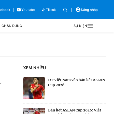
cebook
Youtube
Tiktok
Đăng nhập
CHÂN DUNG
SỰ KIỆN
g
Sự kiện
Bên lề
XEM NHIỀU
ĐT Việt Nam vào bán kết ASEAN
c
Cup 2026
Bán kết ASEAN Cup 2026: Việt