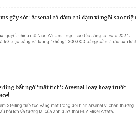
ams gây sốt: Arsenal có dám chi đậm vì ngôi sao triệ
al quyết chiêu mộ Nico Williams, ngôi sao tỏa sáng tại Euro 2024.
 50 triệu bảng và lương "khủng" 300.000 bảng/tuần là rào cản lớn!
rling bất ngờ 'mất tích': Arsenal loay hoay trước
ace!
m Sterling tiếp tục vắng mặt trong đội hình Arsenal vì chấn thương
ấu hỏi lớn về tương lai của anh dưới thời HLV Mikel Arteta.