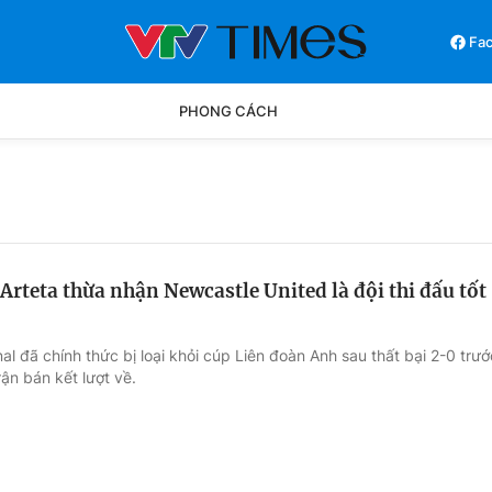
Fa
PHONG CÁCH
Phong cách
Chân dun
Các môn khác
Video
Arteta thừa nhận Newcastle United là đội thi đấu tốt
al đã chính thức bị loại khỏi cúp Liên đoàn Anh sau thất bại 2-0 trướ
ận bán kết lượt về.