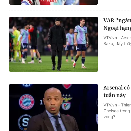
VAR "ngáng
Ngoại hạn
VTV.vn - Arse
Saka, đẩy thầy
Arsenal có
tuần này
VTV.vn - Thie
Chelsea trong 
vọng?