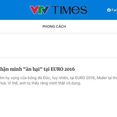
Fa
PHONG CÁCH
Phong cách
Chân dun
Các môn khác
Video
nhận mình "ăn hại" tại EURO 2016
ềm hy vọng của bóng đá Đức, tuy nhiên, tại EURO 2016, Muller lại thi
hoà. Vì thế, anh tự thấy rằng mình thật vô dụng.