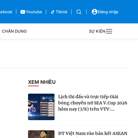
cebook
Youtube
Tiktok
Đăng nhập
CHÂN DUNG
SỰ KIỆN
g
Sự kiện
Bên lề
XEM NHIỀU
Lịch thi đấu và trực tiếp Giải
bóng chuyền nữ SEA V.Cup 2026
hôm nay (7/8) trên VTV:...
ĐT Việt Nam vào bán kết ASEAN