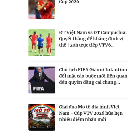
Cup 2026
ĐT Việt Nam vs ĐT Campuchia:
Quyết thắng để khẳng định vị
thế | 20h trực tiếp VTV6...
Chủ tịch FIFA Gianni Infantino
đối mặt cáo buộc mới liên quan
đến quyền đăng cai chung...
Giải đua Mô tô địa hình Việt
Nam - Cúp VTV 2026 hứa hẹn
nhiều điểm nhấn mới