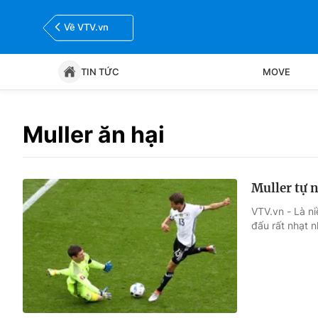
Về VTV.vn
TIN TỨC
MOVE
Tin tức
Move
Muller ăn hại
Bóng đá
Thể thao Điện tử
Muller tự 
VTV.vn - Là ni
đấu rất nhạt n