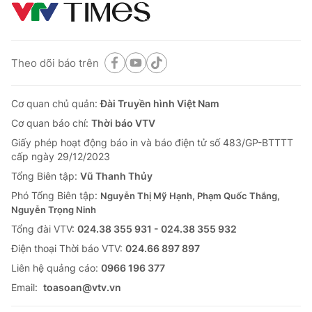
Theo dõi báo trên
Cơ quan chủ quản:
Đài Truyền hình Việt Nam
Cơ quan báo chí:
Thời báo VTV
® Cấm sao chép dưới mọi hình thức nếu không có sự chấp
Giấy phép hoạt động báo in và báo điện tử số 483/GP-BTTTT
thuận bằng văn bản. Ghi rõ nguồn VTV.vn khi phát hành lại
cấp ngày 29/12/2023
thông tin từ website này.
Tổng Biên tập:
Vũ Thanh Thủy
Phó Tổng Biên tập:
Nguyễn Thị Mỹ Hạnh, Phạm Quốc Thắng,
Nguyễn Trọng Ninh
Tổng đài VTV:
024.38 355 931 - 024.38 355 932
Ðiện thoại Thời báo VTV:
024.66 897 897
Liên hệ quảng cáo:
0966 196 377
Email:
toasoan@vtv.vn