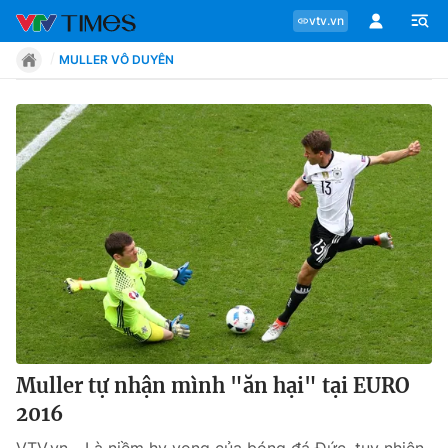
vtv.vn
MULLER VÔ DUYÊN
Chuyên mục
Tin tức
Move
Phong cách
Chân dung
Muller tự nhận mình "ăn hại" tại EURO
2016
Sự kiện