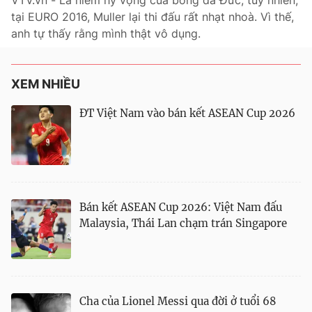
VTV.vn - Là niềm hy vọng của bóng đá Đức, tuy nhiên,
tại EURO 2016, Muller lại thi đấu rất nhạt nhoà. Vì thế,
Bóng đá
anh tự thấy rằng mình thật vô dụng.
Thể thao Điện tử
XEM NHIỀU
Các môn khác
ĐT Việt Nam vào bán kết ASEAN Cup 2026
VIDEO
Bên lề
Bán kết ASEAN Cup 2026: Việt Nam đấu
Malaysia, Thái Lan chạm trán Singapore
THỜI BÁO VTV
Cha của Lionel Messi qua đời ở tuổi 68