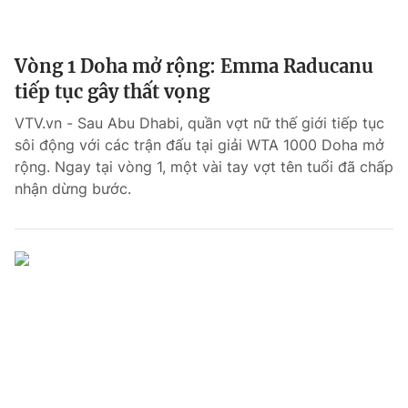
Vòng 1 Doha mở rộng: Emma Raducanu
tiếp tục gây thất vọng
VTV.vn - Sau Abu Dhabi, quần vợt nữ thế giới tiếp tục
sôi động với các trận đấu tại giải WTA 1000 Doha mở
rộng. Ngay tại vòng 1, một vài tay vợt tên tuổi đã chấp
nhận dừng bước.