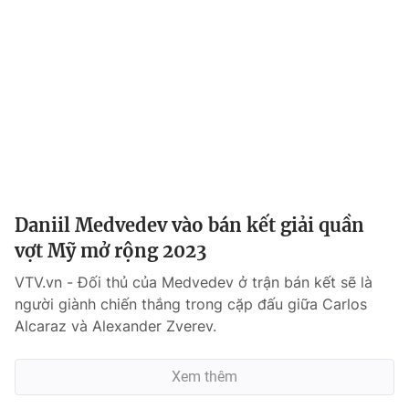
Daniil Medvedev vào bán kết giải quần
vợt Mỹ mở rộng 2023
VTV.vn - Đối thủ của Medvedev ở trận bán kết sẽ là
người giành chiến thắng trong cặp đấu giữa Carlos
Alcaraz và Alexander Zverev.
Xem thêm