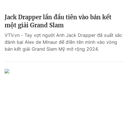
Jack Drapper lần đầu tiên vào bán kết
một giải Grand Slam
VTV.vn - Tay vợt người Anh Jack Drapper đã xuất sắc
đánh bại Alex de Minaur để điền tên mình vào vòng
bán kết giải Grand Slam Mỹ mở rộng 2024.