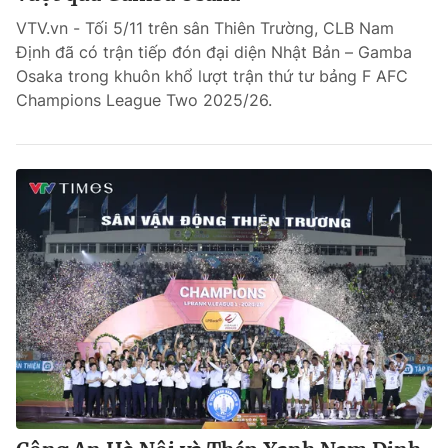
VTV.vn - Tối 5/11 trên sân Thiên Trường, CLB Nam
Bóng đá
Định đã có trận tiếp đón đại diện Nhật Bản – Gamba
Osaka trong khuôn khổ lượt trận thứ tư bảng F AFC
Champions League Two 2025/26.
Thể thao Điện tử
Các môn khác
VIDEO
Bên lề