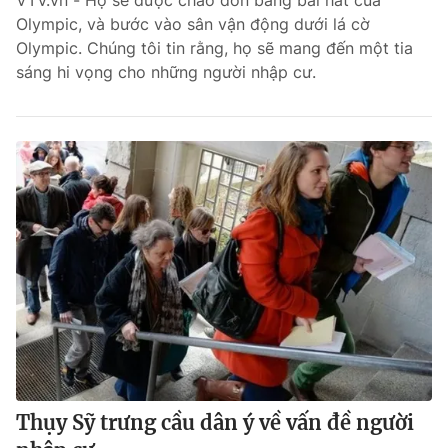
VTV.vn - Họ sẽ được chào đón bằng bài hát của
Olympic, và bước vào sân vận động dưới lá cờ
Bóng đá
Olympic. Chúng tôi tin rằng, họ sẽ mang đến một tia
sáng hi vọng cho những người nhập cư.
Thể thao Điện tử
Các môn khác
VIDEO
Bên lề
THỜI BÁO VTV
Thụy Sỹ trưng cầu dân ý về vấn đề người