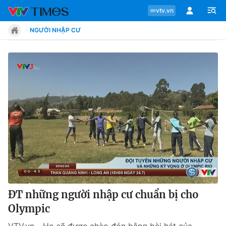
vtv.vn
NGƯỜI NHẬP CƯ
Chuyên mục
Tin tức
Move
Phong cách
Chân dung
ĐT những người nhập cư chuẩn bị cho
Olympic
Sự kiện