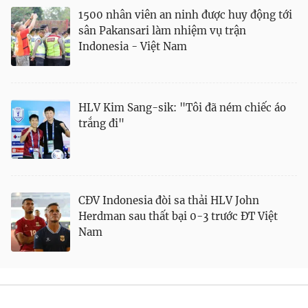
1500 nhân viên an ninh được huy động tới
sân Pakansari làm nhiệm vụ trận
Indonesia - Việt Nam
HLV Kim Sang-sik: "Tôi đã ném chiếc áo
trắng đi"
® Cấm sao chép dưới mọi hình thức nếu không có sự chấp
thuận bằng văn bản. Ghi rõ nguồn VTV.vn khi phát hành lại
thông tin từ website này.
CĐV Indonesia đòi sa thải HLV John
Herdman sau thất bại 0-3 trước ĐT Việt
Nam