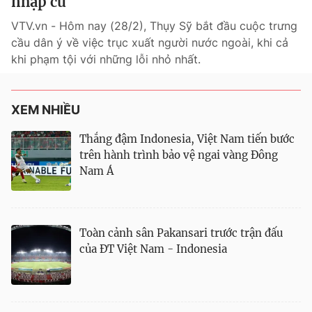
nhập cư
VTV.vn - Hôm nay (28/2), Thụy Sỹ bắt đầu cuộc trưng
Theo dõi báo trên
cầu dân ý về việc trục xuất người nước ngoài, khi cả
khi phạm tội với những lỗi nhỏ nhất.
Cơ quan chủ quản:
Đài Truyền hình Việt Nam
Cơ quan báo chí:
Thời báo VTV
XEM NHIỀU
Giấy phép hoạt động báo in và báo điện tử số 483/GP-BTTTT
cấp ngày 29/12/2023
Thắng đậm Indonesia, Việt Nam tiến bước
Tổng Biên tập:
Vũ Thanh Thủy
trên hành trình bảo vệ ngai vàng Đông
Phó Tổng Biên tập:
Nguyễn Thị Mỹ Hạnh, Phạm Quốc Thắng,
Nam Á
Nguyễn Trọng Ninh
Tổng đài VTV:
024.38 355 931 - 024.38 355 932
Ðiện thoại Thời báo VTV:
024.66 897 897
Toàn cảnh sân Pakansari trước trận đấu
Liên hệ quảng cáo:
0966 196 377
của ĐT Việt Nam - Indonesia
Email:
toasoan@vtv.vn