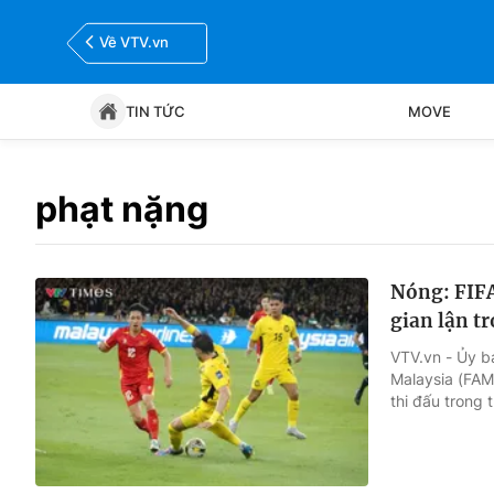
Về VTV.vn
TIN TỨC
MOVE
Tin tức
Move
phạt nặng
Bóng đá
Thể thao Điện tử
Nóng: FIFA
gian lận t
VTV.vn - Ủy b
Malaysia (FAM)
thi đấu trong 