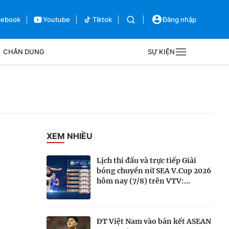
cebook
Youtube
Tiktok
Đăng nhập
CHÂN DUNG
SỰ KIỆN
g
Sự kiện
Bên lề
XEM NHIỀU
Lịch thi đấu và trực tiếp Giải
bóng chuyền nữ SEA V.Cup 2026
hôm nay (7/8) trên VTV:...
ĐT Việt Nam vào bán kết ASEAN