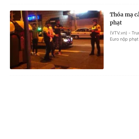
Thóa mạ cả
phạt
(VTV.vn) - Tr
Euro nộp phạt 